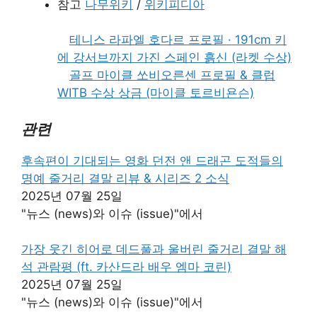
참고
나무위키
/
위키피디아
테니스 라파엘 호다르 프로필 · 191cm 키
에 강서브까지 가진 스페인 흙신 (라켓 수상)
골프 마이클 쏘비오른센 프로필 & 클럽
WITB 수상 상금 (마이클 토르비욘슨)
관련
후속편이 기대되는 영화 던전 앤 드래곤 도적들의
명예 줄거리 결말 리뷰 & 시리즈 2 소식
2025년 07월 25일
"뉴스 (news)와 이슈 (issue)"에서
가장 웃긴 히어로 데드풀과 울버린 줄거리 결말 해
석 관람평 (ft. 카산드라 배우 엠마 코린)
2025년 07월 25일
"뉴스 (news)와 이슈 (issue)"에서