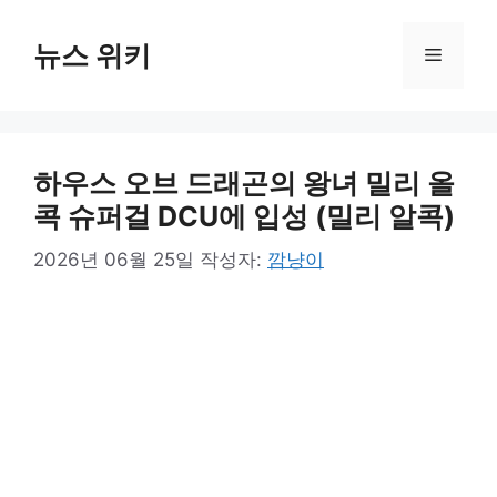
컨
텐
뉴스 위키
메
츠
로
뉴
건
너
하우스 오브 드래곤의 왕녀 밀리 올
뛰
기
콕 슈퍼걸 DCU에 입성 (밀리 알콕)
2026년 06월 25일
작성자:
깜냥이