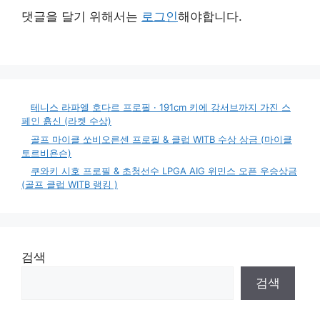
댓글을 달기 위해서는
로그인
해야합니다.
테니스 라파엘 호다르 프로필 · 191cm 키에 강서브까지 가진 스
페인 흙신 (라켓 수상)
골프 마이클 쏘비오른센 프로필 & 클럽 WITB 수상 상금 (마이클
토르비욘슨)
쿠와키 시호 프로필 & 초청선수 LPGA AIG 위민스 오픈 우승상금
(골프 클럽 WITB 랭킹 )
검색
검색