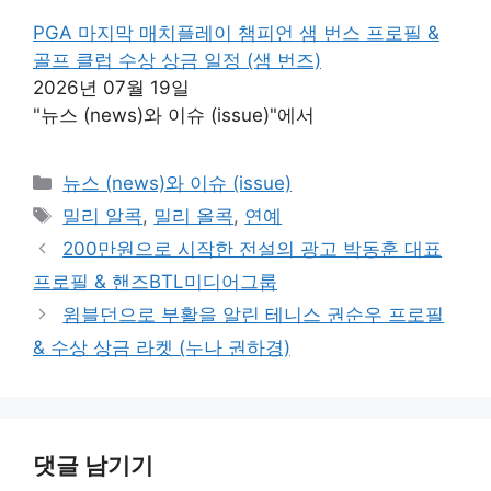
PGA 마지막 매치플레이 챔피언 샘 번스 프로필 &
골프 클럽 수상 상금 일정 (샘 번즈)
2026년 07월 19일
"뉴스 (news)와 이슈 (issue)"에서
카
뉴스 (news)와 이슈 (issue)
테
태
밀리 알콕
,
밀리 올콕
,
연예
고
그
200만원으로 시작한 전설의 광고 박동훈 대표
리
프로필 & 핸즈BTL미디어그룹
윔블던으로 부활을 알린 테니스 권순우 프로필
& 수상 상금 라켓 (누나 권하경)
댓글 남기기