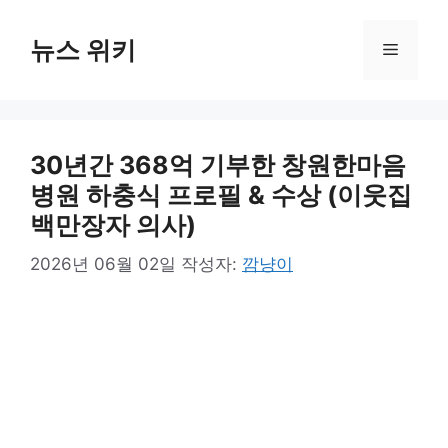
컨
텐
뉴스 위키
메
츠
로
뉴
건
너
30년간 368억 기부한 창원한마음
뛰
기
병원 하충식 프로필 & 수상 (이웃집
백만장자 의사)
2026년 06월 02일
작성자:
깜냥이