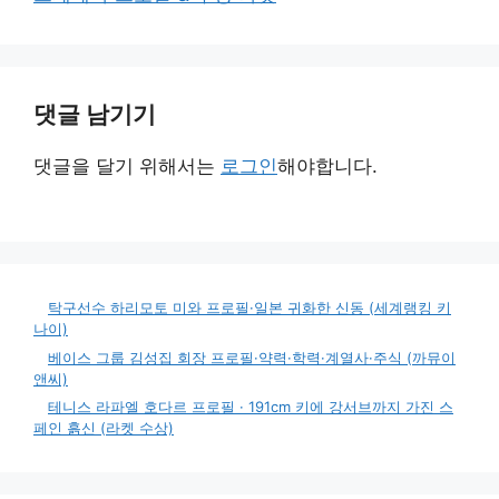
댓글 남기기
댓글을 달기 위해서는
로그인
해야합니다.
탁구선수 하리모토 미와 프로필·일본 귀화한 신동 (세계랭킹 키
나이)
베이스 그룹 김성집 회장 프로필·약력·학력·계열사·주식 (까뮤이
앤씨)
테니스 라파엘 호다르 프로필 · 191cm 키에 강서브까지 가진 스
페인 흙신 (라켓 수상)