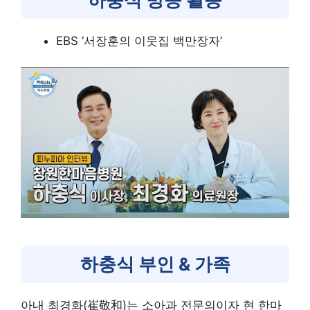
EBS ‘서장훈의 이웃집 백만장자’
하충식 부인 & 가족
아내 최경화(崔敬和)는 소아과 전문의이자 현 한마