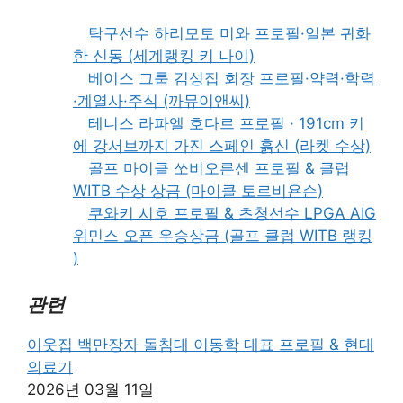
탁구선수 하리모토 미와 프로필·일본 귀화
한 신동 (세계랭킹 키 나이)
베이스 그룹 김성집 회장 프로필·약력·학력
·계열사·주식 (까뮤이앤씨)
테니스 라파엘 호다르 프로필 · 191cm 키
에 강서브까지 가진 스페인 흙신 (라켓 수상)
골프 마이클 쏘비오른센 프로필 & 클럽
WITB 수상 상금 (마이클 토르비욘슨)
쿠와키 시호 프로필 & 초청선수 LPGA AIG
위민스 오픈 우승상금 (골프 클럽 WITB 랭킹
)
관련
이웃집 백만장자 돌침대 이동학 대표 프로필 & 현대
의료기
2026년 03월 11일