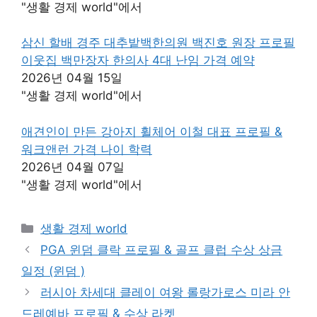
"생활 경제 world"에서
삼신 할배 경주 대추밭백한의원 백진호 원장 프로필
이웃집 백만장자 한의사 4대 난임 가격 예약
2026년 04월 15일
"생활 경제 world"에서
애견인이 만든 강아지 휠체어 이철 대표 프로필 &
워크앤런 가격 나이 학력
2026년 04월 07일
"생활 경제 world"에서
카
생활 경제 world
테
PGA 윈덤 클락 프로필 & 골프 클럽 수상 상금
고
일정 (윈덤 )
리
러시아 차세대 클레이 여왕 롤랑가로스 미라 안
드레예바 프로필 & 수상 라켓