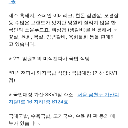
1층
제주 흑돼지, 스페인 이베리코, 한돈 삼겹살, 오겹살
등 수많은 브랜드가 있지만 영원히 질리지 않을 한
국인의 소울푸드죠. 뼈삼겹 (생갈비)를 비롯해서 눈
꽃살, 육회, 목살, 양념갈비, 육회물회 등을 판매하
고 있습니다.
※ 2회 임원희의 미식전파사 국밥 식당
*미식전파사 돼지국밥 식당 : 국밥대장 (가산 SKV1
점)
※ 국밥대장 가산 SKV1점 주소 :
서울 금천구 가산디
지털1로 16 지하1층 B124호
국대국밥, 수육국밥, 고기국수, 수육 한 판 등의 메
뉴가 있습니다.