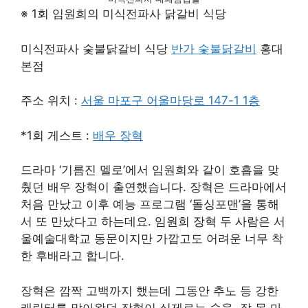
※ 1회 임원희의 미식전파사 닭갈비 식당
미식전파사 숯불닭갈비 식당
반가 숯불닭갈비
홍대
본점
주소 위치 :
서울 마포구 어울마당로 147-1 1층
*1회 게스트 :
배우 장혁
드라마 ‘기름진 멜로’에서 임원희와 같이 호흡을 맞
췄던 배우 장혁이 출연했습니다. 장혁은 드라마에서
처음 만났고 이후 예능 프로그램 ‘돌싱포맨’을 통해
서 또 만났다고 하는데요. 임원희 장혁 두 사람은 서
울예술대학교 동문이지만 가깝고도 어려운 너무 착
한 후배라고 합니다.
장혁은 깜짝 고백까지 했는데 그동안 추노 등 강한
캐릭터를 맡아왔던 장혁이 실제로는 술을 잘 못 마