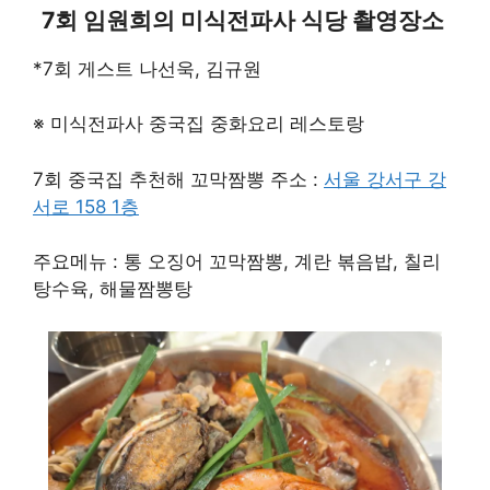
7회 임원희의 미식전파사 식당 촬영장소
*7회 게스트 나선욱, 김규원
※ 미식전파사 중국집 중화요리 레스토랑
7회 중국집 추천해 꼬막짬뽕 주소 :
서울 강서구 강
서로 158 1층
주요메뉴 : 통 오징어 꼬막짬뽕, 계란 볶음밥, 칠리
탕수육, 해물짬뽕탕