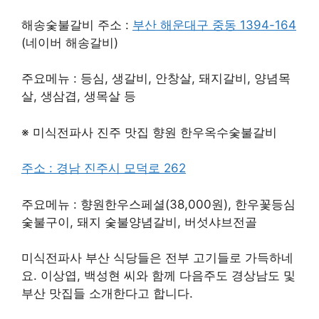
해송숯불갈비 주소 :
부산 해운대구 중동 1394-164
(네이버 해송갈비)
주요메뉴 : 등심, 생갈비, 안창살, 돼지갈비, 양념목
살, 생삼겹, 생목살 등
※ 미식전파사 진주 맛집 향원 한우옥수숯불갈비
주소 : 경남 진주시 모덕로 262
주요메뉴 : 향원한우스페셜(38,000원), 한우꽃등심
숯불구이, 돼지 숯불양념갈비, 버섯샤브전골
미식전파사 부산 식당들은 전부 고기들로 가득하네
요. 이상엽, 백성현 씨와 함께 다음주도 경상남도 및
부산 맛집들 소개한다고 합니다.