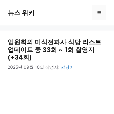
컨
텐
뉴스 위키
메
츠
로
뉴
건
너
임원희의 미식전파사 식당 리스트
뛰
기
업데이트 중 33회 ~ 1회 촬영지
(+34회)
2025년 09월 10일
작성자:
깜냥이