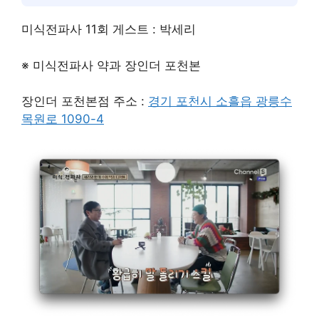
미식전파사 11회 게스트 : 박세리
※ 미식전파사 약과 장인더 포천본
장인더 포천본점 주소 :
경기 포천시 소흘읍 광릉수
목원로 1090-4