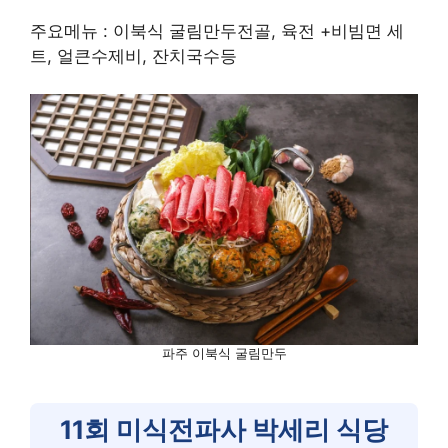
주요메뉴 : 이북식 굴림만두전골, 육전 +비빔면 세
트, 얼큰수제비, 잔치국수등
파주 이북식 굴림만두
11회 미식전파사 박세리 식당