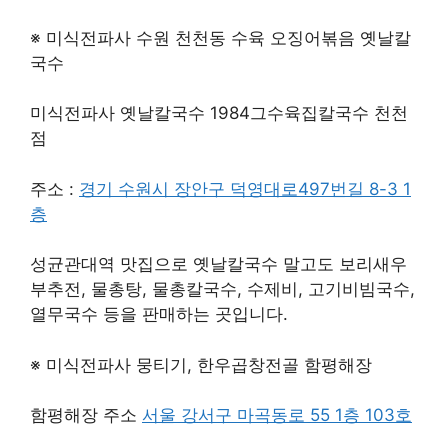
※ 미식전파사 수원 천천동 수육 오징어볶음 옛날칼
국수
미식전파사 옛날칼국수 1984그수육집칼국수 천천
점
주소 :
경기 수원시 장안구 덕영대로497번길 8-3 1
층
성균관대역 맛집으로 옛날칼국수 말고도 보리새우
부추전, 물총탕, 물총칼국수, 수제비, 고기비빔국수,
열무국수 등을 판매하는 곳입니다.
※ 미식전파사 뭉티기, 한우곱창전골 함평해장
함평해장 주소
서울 강서구 마곡동로 55 1층 103호