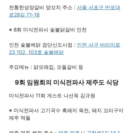
전통한성양갈비 양꼬치 주소 :
서울 서초구 반포대
로28길 71-18
※ 8회 미식전파사 숯불닭갈비 인천
인천 숯불에닭 검단신도시점 :
인천 서구 바리미로
23 102, 103호 숯불에닭
주요메뉴 : 닭모래집, 오돌갈비 등
9회 임원희의 미식전파사 제주도 식당
미식전파사 11회 게스트 나선욱 김규원
※ 미식전파사 고기국수 흑돼지 육전, 돼지 꼬리구이
제주 먹돌
제주 먹돌 본점 주소 :
제주 제주시 공항로1길 14 1