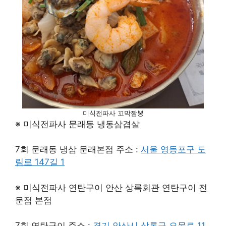
미식전파사 꼬막짬뽕
※ 미식전파사 문래동 냉동삼겹살
7회 문래동 냉삼 문래본점 주소 :
서울 영등포구 도
림로 147길 1
※ 미식전파사 연탄구이 안산 상록회관 연탄구이 전
문점 본점
7회 연탄구이 주소 :
경기 안산시 상록구 오목로 11