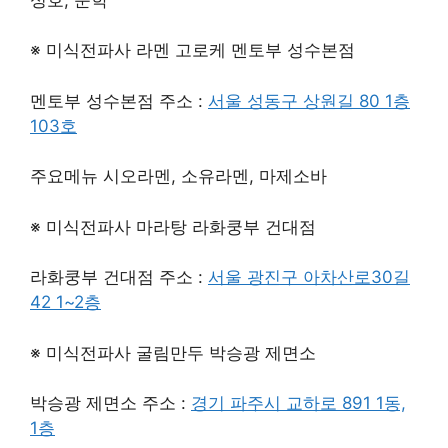
※ 미식전파사 라멘 고로케 멘토부 성수본점
멘토부 성수본점 주소 :
서울 성동구 상원길 80 1층
103호
주요메뉴 시오라멘, 소유라멘, 마제소바
※ 미식전파사 마라탕 라화쿵부 건대점
라화쿵부 건대점 주소 :
서울 광진구 아차산로30길
42 1~2층
※ 미식전파사 굴림만두 박승광 제면소
박승광 제면소 주소 :
경기 파주시 교하로 891 1동,
1층