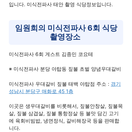
입니다. 미식전파사 태안 촬영 식당정보입니다.
임원희의 미식전파사 6회 식당
촬영장소
미식전파사 6회 게스트 김종민 코요테
※ 미식전파사 분당 야탑동 짚불 초벌 양념우대갈비
미식전파사 우대갈비 짚불 태백 야탑점 주소 :
경기
성남시 분당구 매화로 45 1층
이곳은 생우대갈비를 비롯해서, 짚불안창살, 짚불목
살, 짚불 삼겹살, 짚불 통항정살 등 불맛 담긴 고기
에 육회비빔밥, 냉면정식, 갈비해장국 등을 판매합
니다.