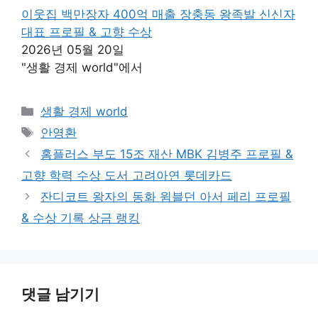
이웃집 백만장자 400억 매출 장충동 왕족발 신신자
대표 프로필 & 고향 수상
2026년 05월 20일
"생활 경제 world"에서
카
생활 경제 world
테
태
안영환
고
그
홈플러스 부도 15조 재산 MBK 김병주 프로필 &
리
고향 학력 수상 도서 고려아연 롯데카드
잔디코트 왕자의 동화 윔블던 아서 페리 프로필
& 수상 기록 상금 랭킹
댓글 남기기