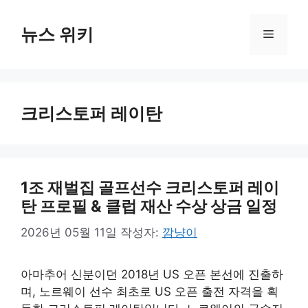
컨
텐
뉴스 위키
메
츠
로
뉴
건
너
크리스토퍼 레이탄
뛰
기
1조 재벌집 골프선수 크리스토퍼 레이
탄 프로필 & 클럽 재산 수상 상금 일정
2026년 05월 11일
작성자:
깜냥이
아마추어 신분이던 2018년 US 오픈 본선에 진출하
며, 노르웨이 선수 최초로 US 오픈 출전 자격을 획