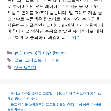
득한 크리스토퍼 레이탄입니다. 노르웨이의 금수저
로 할아버지인 오드 레이탄은 1조 자산을 갖고 있는
재벌로 연매출 10조가 넘습니다. 말 그대로 재벌 골
프선수로 여동생은 팝스타로 ‘bby ivy’라는 예명을
사용하는 인플루언서입니다. 화려한 배경과 함께 아
마추어 시절 엄청난 주목을 받았던 슈퍼루키로 대학
교 1학년 때 중퇴하고 과감히 …
더 읽기
카
뉴스 (news)와 이슈 (issue)
테
태
골프
,
크리스토퍼 레이탄
고
그
댓글 남기기
리
테니스 라파엘 호다르 프로필 · 191cm 키에 강서브까지 가진 스
페인 흙신 (라켓 수상)
골프 마이클 쏘비오른센 프로필 & 클럽 WITB 수상 상금 (마이클
토르비욘슨)