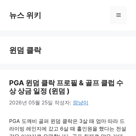
컨
텐
뉴스 위키
메
츠
로
뉴
건
너
윈덤 클락
뛰
기
PGA 윈덤 클락 프로필 & 골프 클럽 수
상 상금 일정 (윈덤 )
2026년 05월 25일
작성자:
깜냥이
PGA 도깨비 골퍼 윈덤 클락은 3살 때 엄마 따라 드
라이빙 레인지에 갔고 6살 때 홀인원을 했다는 전설