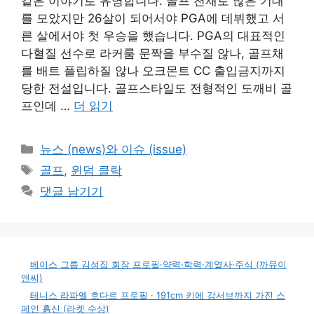
같은 이야기로 유명합니다. 골프 천재로 많은 기대
를 모았지만 26살이 되어서야 PGA에 데뷔했고 서
른 살에서야 첫 우승을 했습니다. PGA의 대표적인
다혈질 선수로 라커룸 문짝을 부수질 않나, 골프채
를 배트 플립하질 않나 오크몬트 CC 출입금지까지
당한 전설입니다. 골프스타일도 전형적인 도깨비 골
프인데 …
더 읽기
카
뉴스 (news)와 이슈 (issue)
테
태
골프
,
윈덤 클락
고
그
댓글 남기기
리
베이스 그룹 김성집 회장 프로필·약력·학력·계열사·주식 (까뮤이
앤씨)
테니스 라파엘 호다르 프로필 · 191cm 키에 강서브까지 가진 스
페인 흙신 (라켓 수상)