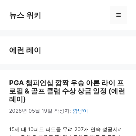
컨
텐
뉴스 위키
메
츠
로
뉴
건
너
에런 레이
뛰
기
PGA 챔피언십 깜짝 우승 아론 라이 프
로필 & 골프 클럽 수상 상금 일정 (에런
레이)
2026년 05월 19일
작성자:
깜냥이
15세 때 10피트 퍼트를 무려 207개 연속 성공시키