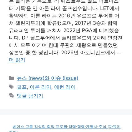
는 놀라운 기록으로 ‘리 웨스트우드 월드 퍼트마스
터 기록’을 깬 아론 라이 골프선수입니다. LET에서
활약하던 아론 라이는 2016년 유로프로 투어를 거
쳐 챌린지투어에 합류했으며, 2017년 3승과 함께
유러피안 투어를 거쳐서 2022년 PGA에 데뷔했습
니다. DP 월드투어에서 플리트우드와 2차례 연장전
에서 모두 이기며 한때 무관의 제왕으로 만들었던
장본인 중 한 명입니다. 2026년 아로니민크에서 …
더 읽기
카
뉴스 (news)와 이슈 (issue)
테
태
골프
,
아론 라이
,
에런 레이
고
그
댓글 남기기
리
베이스 그룹 김성집 회장 프로필·약력·학력·계열사·주식 (까뮤이
앤씨)