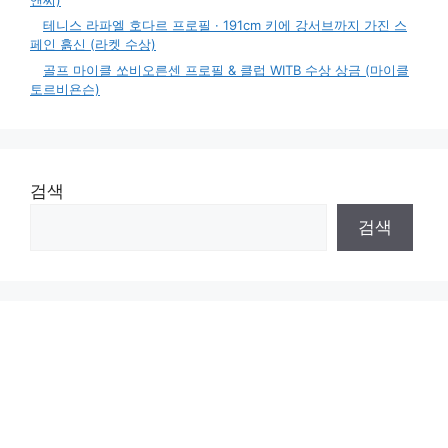
테니스 라파엘 호다르 프로필 · 191cm 키에 강서브까지 가진 스
페인 흙신 (라켓 수상)
골프 마이클 쏘비오른센 프로필 & 클럽 WITB 수상 상금 (마이클
토르비욘슨)
검색
검색