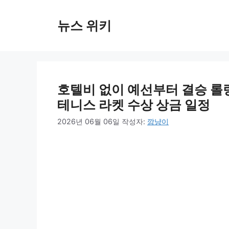
컨
텐
뉴스 위키
츠
로
건
너
뛰
호텔비 없이 예선부터 결승 롤
기
테니스 라켓 수상 상금 일정
2026년 06월 06일
작성자:
깜냥이