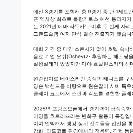
예선 3경기를 포함해 총 9경기 중 단 1세
픈 역사상 최초로 롤랑가로스 예선 통과자가
는 2021년 에마 라두카누 이후 두 번째 사
그랜드슬램 여자 단식 결승 진출자가 됐습니
대회 기간 중 메인 스폰서가 없어 호텔 숙박
음료 기업 오쉬(Oshey)가 후원하는 해프닝
설왕설래가 있었지만 마야 흐발린스카의 신데
왼손잡이로 베이스라인 중심의 테니스를 구사
양손 백핸드를 바탕으로 왼손잡이 서버 특유
클레이 코트에서 스핀과 각도를 결합한 플레
2026년 프랑스오픈에서 경기력이 급상승한 
이밍을 흐트러뜨리는 변화구 활용이 특징입니
이며 압박해서 랭킹 상위 선수들을 접전을 통
강화, 하드코트 환경에서의 적응력, 경험 등