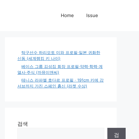
Home
Issue
탁구선수 하리모토 미와 프로필·일본 귀화한
신동 (세계랭킹 키 나이)
베이스 그룹 김성집 회장 프로필·약력·학력·계
열사·주식 (까뮤이앤씨)
테니스 라파엘 호다르 프로필 · 191cm 키에 강
서브까지 가진 스페인 흙신 (라켓 수상)
검색
검