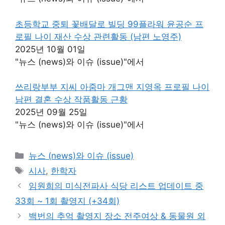
초등학교 중퇴 꽃배달로 빌딩 99플라워 윤공순 프
로필 나이 재산 수상 관련활동 (남편 노영주)
2025년 10월 01일
"뉴스 (news)와 이슈 (issue)"에서
쓰리랑부부 지씨 아줌마 개그맨 지영옥 프로필 나이
남편 결혼 수상 작품활동 근황
2025년 09월 25일
"뉴스 (news)와 이슈 (issue)"에서
카
뉴스 (news)와 이슈 (issue)
테
태
시사
,
한학자
고
그
임원희의 미식전파사 식당 리스트 업데이트 중
리
33회 ~ 1회 촬영지 (+34회)
백번의 추억 촬영지 장소 전주여상 & 동물원 외