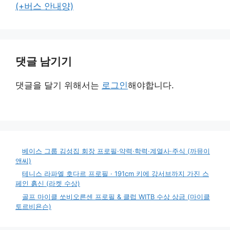
(+버스 안내양)
댓글 남기기
댓글을 달기 위해서는
로그인
해야합니다.
베이스 그룹 김성집 회장 프로필·약력·학력·계열사·주식 (까뮤이
앤씨)
테니스 라파엘 호다르 프로필 · 191cm 키에 강서브까지 가진 스
페인 흙신 (라켓 수상)
골프 마이클 쏘비오른센 프로필 & 클럽 WITB 수상 상금 (마이클
토르비욘슨)