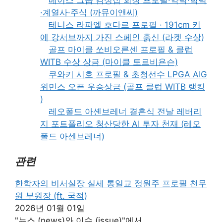
·계열사·주식 (까뮤이앤씨)
테니스 라파엘 호다르 프로필 · 191cm 키
에 강서브까지 가진 스페인 흙신 (라켓 수상)
골프 마이클 쏘비오른센 프로필 & 클럽
WITB 수상 상금 (마이클 토르비욘슨)
쿠와키 시호 프로필 & 초청선수 LPGA AIG
위민스 오픈 우승상금 (골프 클럽 WITB 랭킹
)
레오폴드 아셴브레너 결혼식 전날 레버리
지 포트폴리오 청산당한 AI 투자 천재 (레오
폴드 아센브레너)
관련
한학자의 비서실장 실세 통일교 정원주 프로필 천무
원 부원장 (ft. 국적)
2026년 01월 01일
"뉴스 (news)와 이슈 (issue)"에서