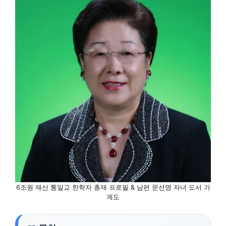
6조원 재산 통일교 한학자 총재 프로필 & 남편 문선명 자녀 도서 가
계도