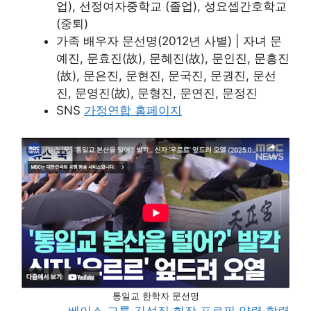
업), 선정여자중학교 (졸업), 성요셉간호학교
(중퇴)
가족 배우자 문선명(2012년 사별) | 자녀 문
예진, 문효진(故), 문혜진(故), 문인진, 문흥진
(故), 문은진, 문현진, 문국진, 문권진, 문선
진, 문영진(故), 문형진, 문연진, 문정진
SNS
가정연합 홈페이지
통일교 한학자 문선명
베이스 그룹 김성집 회장 프로필·약력·학력