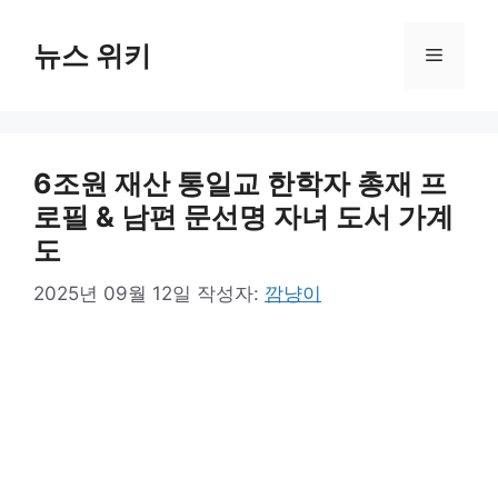
컨
텐
뉴스 위키
메
츠
로
뉴
건
너
6조원 재산 통일교 한학자 총재 프
뛰
기
로필 & 남편 문선명 자녀 도서 가계
도
2025년 09월 12일
작성자:
깜냥이