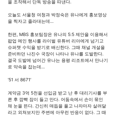
을 조작해서 단독 방송을 따낸다.
오늘도 서울청 여청과 박정숙은 유나에게 홍보영상
을 찍자고 졸라대는데…
한편, MBS 홍보팀장은 유나의 5:5 제안을 이용해서
팝업 메인 행사를 라이벌 유튜버 리아에게 넘기고
슈퍼챗 수익을 받기로 배신한다. 그때 채널 개설을
준비하던 나진수 국장이 나타나 유나를 도발한다.
결국 도발에 넘어간 유나는 용평 리조트에서 만나기
로 약속을 잡는데…
’51 서 8671′
계약금 3억 5천을 선입금 받고 난 후 대리기사를 부
른 후 깜빡 잠이 들고 만다. 어둠속에서 손이 묶인
채 눈을 뜬다. 간신히 매듭을 풀고 나자마자 살려달
라고 외쳐보지만 주변에 아무런 반응이 없다. 그 때