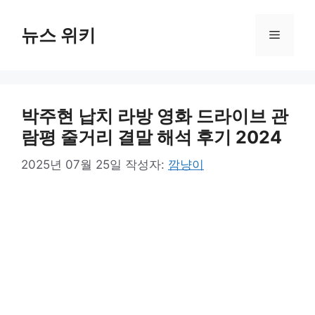
컨
텐
뉴스 위키
메
츠
로
뉴
건
너
박주현 납치 라방 영화 드라이브 관
뛰
기
람평 줄거리 결말 해석 후기 2024
2025년 07월 25일
작성자:
깜냥이