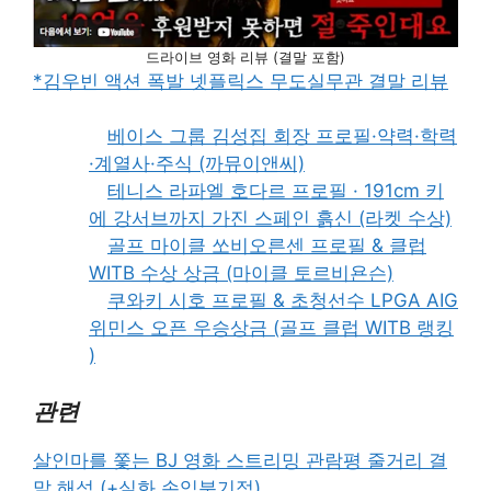
드라이브 영화 리뷰 (결말 포함)
*김우빈 액션 폭발 넷플릭스 무도실무관 결말 리뷰
베이스 그룹 김성집 회장 프로필·약력·학력
·계열사·주식 (까뮤이앤씨)
테니스 라파엘 호다르 프로필 · 191cm 키
에 강서브까지 가진 스페인 흙신 (라켓 수상)
골프 마이클 쏘비오른센 프로필 & 클럽
WITB 수상 상금 (마이클 토르비욘슨)
쿠와키 시호 프로필 & 초청선수 LPGA AIG
위민스 오픈 우승상금 (골프 클럽 WITB 랭킹
)
관련
살인마를 쫓는 BJ 영화 스트리밍 관람평 줄거리 결
말 해석 (+실화 손익분기점)