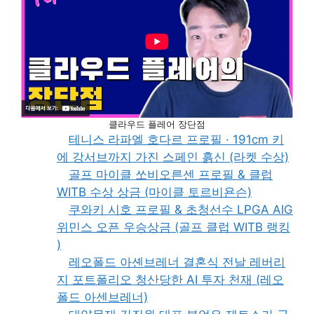
클라우드 플레어 장단점
테니스 라파엘 호다르 프로필 · 191cm 키
에 강서브까지 가진 스페인 흙신 (라켓 수상)
골프 마이클 쏘비오른센 프로필 & 클럽
WITB 수상 상금 (마이클 토르비욘슨)
쿠와키 시호 프로필 & 초청선수 LPGA AIG
위민스 오픈 우승상금 (골프 클럽 WITB 랭킹
)
레오폴드 아셴브레너 결혼식 전날 레버리
지 포트폴리오 청산당한 AI 투자 천재 (레오
폴드 아센브레너)