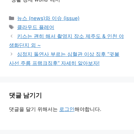
카
뉴스 (news)와 이슈 (issue)
테
태
클라우드 플레어
고
그
키스는 괜히 해서 촬영지 장소 제주도 & 인천 야
리
생화단지 외 ~
심정지 돌연사 부르는 심혈관 이상 징후 “귓볼
사선 주름 프랭크징후” 자세히 알아보자!
댓글 남기기
댓글을 달기 위해서는
로그인
해야합니다.