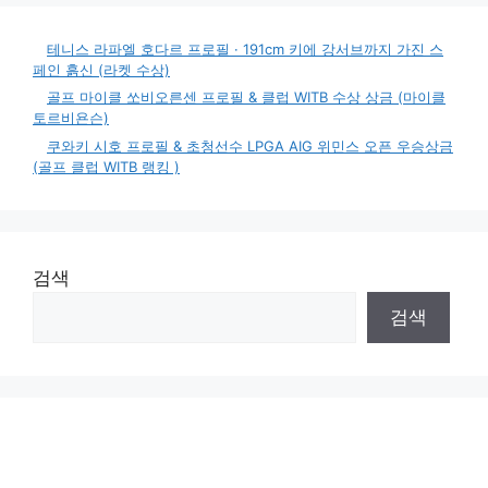
테니스 라파엘 호다르 프로필 · 191cm 키에 강서브까지 가진 스
페인 흙신 (라켓 수상)
골프 마이클 쏘비오른센 프로필 & 클럽 WITB 수상 상금 (마이클
토르비욘슨)
쿠와키 시호 프로필 & 초청선수 LPGA AIG 위민스 오픈 우승상금
(골프 클럽 WITB 랭킹 )
검색
검색