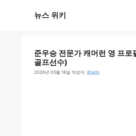
컨
텐
뉴스 위키
츠
로
건
너
뛰
준우승 전문가 캐머런 영 프로필
기
골프선수)
2026년 03월 16일
작성자:
깜냥이