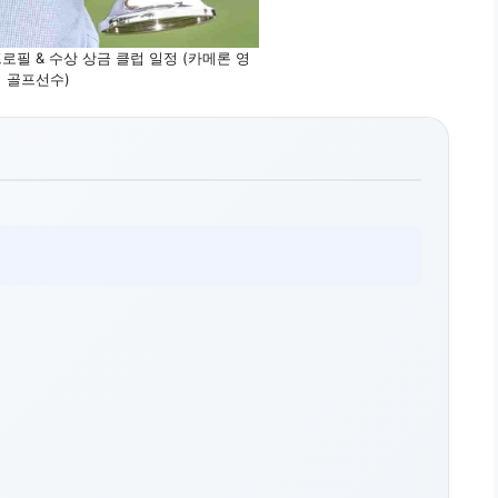
로필 & 수상 상금 클럽 일정 (카메론 영
골프선수)