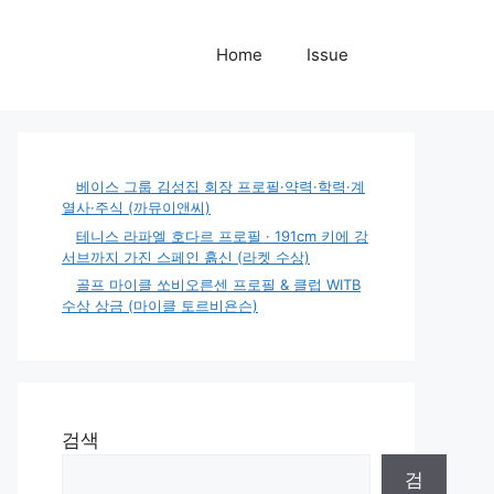
Home
Issue
베이스 그룹 김성집 회장 프로필·약력·학력·계
열사·주식 (까뮤이앤씨)
테니스 라파엘 호다르 프로필 · 191cm 키에 강
서브까지 가진 스페인 흙신 (라켓 수상)
골프 마이클 쏘비오른센 프로필 & 클럽 WITB
수상 상금 (마이클 토르비욘슨)
검색
검