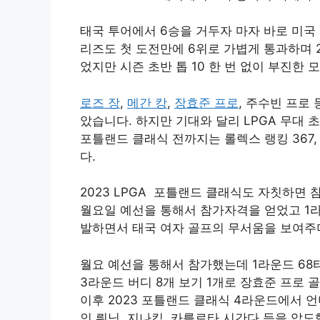
태국 투어에서 6승을 거두자 마자 바로 미국 L
리즈도 첫 도전만에 6위로 가볍게 통과하며 
었지만 시즌 초반 톱 10 한 번 없이 부진한
로즈 장
,
메간 캉
,
장효준 프로
, 주수빈 프로
았습니다. 하지만 기대와 달리 LPGA 무대 
포틀랜드 클래식 전까지는 롤렉스 랭킹 367,
다.
2023 LPGA 포틀랜드 클래식도 자칫하면 
월요일 예선을 통해서 참가자격을 얻었고 1
발하면서 태국 여자 골프의 무서움을 보여주
월요 예선을 통해서 참가했는데 1라운드 68타
3라운드 버디 8개 보기 1개로 장효준 프로 
이후 2023 포틀랜드 클래식 4라운드에서 언
인 뤄닝, 지나킴, 카를로타 시간다 등을 압도