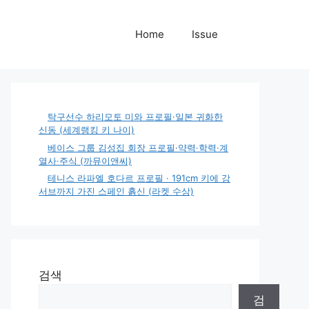
Home
Issue
탁구선수 하리모토 미와 프로필·일본 귀화한
신동 (세계랭킹 키 나이)
베이스 그룹 김성집 회장 프로필·약력·학력·계
열사·주식 (까뮤이앤씨)
테니스 라파엘 호다르 프로필 · 191cm 키에 강
서브까지 가진 스페인 흙신 (라켓 수상)
검색
검