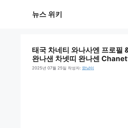
컨
텐
뉴스 위키
츠
로
건
너
뛰
태국 차네티 와나사엔 프로필 &
기
완나샌 차넷띠 완나센 Chanette
2025년 07월 25일
작성자:
깜냥이