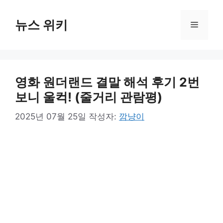
컨
텐
뉴스 위키
메
츠
로
뉴
건
너
영화 원더랜드 결말 해석 후기 2번
뛰
기
보니 울컥! (줄거리 관람평)
2025년 07월 25일
작성자:
깜냥이