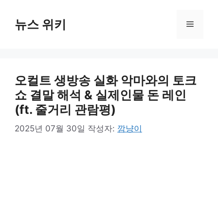
컨
텐
뉴스 위키
메
츠
로
뉴
건
너
오컬트 생방송 실화 악마와의 토크
뛰
기
쇼 결말 해석 & 실제인물 돈 레인
(ft. 줄거리 관람평)
2025년 07월 30일
작성자:
깜냥이