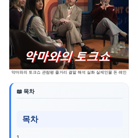
악마와의 토크쇼 관람평 줄거리 결말 해석 실화 실제인물 돈 레인
목차