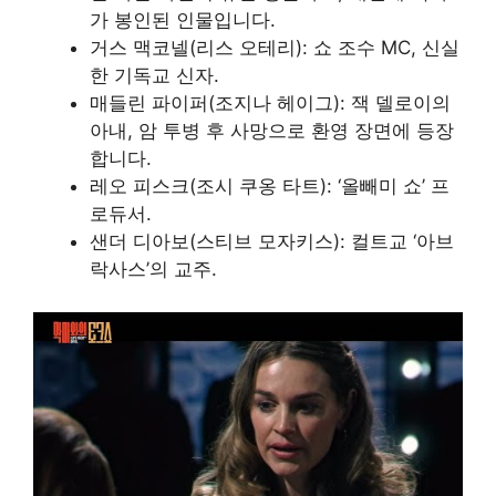
가 봉인된 인물입니다.
거스 맥코넬(리스 오테리): 쇼 조수 MC, 신실
한 기독교 신자.
매들린 파이퍼(조지나 헤이그): 잭 델로이의
아내, 암 투병 후 사망으로 환영 장면에 등장
합니다.
레오 피스크(조시 쿠옹 타트): ‘올빼미 쇼’ 프
로듀서.
샌더 디아보(스티브 모자키스): 컬트교 ‘아브
락사스’의 교주.