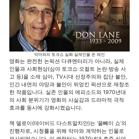
악마와의 토크쇼 실화 실제인물 돈 레인
영화는 완전한 논픽션 다큐멘터리가 아니라, 실제
인물과 사회현상(심야 토크쇼·오컬트 논란·방송 사
고 등)을 소재 삼아, TV시대 선정주의와 집단 불안,
인간 내면의 야망과 불안이 뒤엉킨 픽션으로 재창조
한 작품입니다. 실존 인물의 에피소드와 1970년대
의 사회 분위기가 영화의 사실감과 드라마적 극적
효과를 동시에 강화시켰습니다.
잭 델로이(데이비드 다스트말치안)는 ‘올빼미 쇼’의
진행자로, 시청률을 위해 악마와 계약하는 인물로
묘사되었습니다. 이 캐릭터는 1970년대 호주 심야