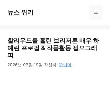
컨
텐
뉴스 위키
메
츠
로
뉴
건
너
할리우드를 홀린 브리저튼 배우 하
뛰
기
예린 프로필 & 작품활동 필모그래
피
2026년 03월 19일
작성자:
깜냥이