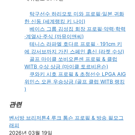
탁구선수 하리모토 미와 프로필·일본 귀화
한 신동 (세계랭킹 키 나이)
베이스 그룹 김성집 회장 프로필·약력·학력
·계열사·주식 (까뮤이앤씨)
테니스 라파엘 호다르 프로필 · 191cm 키
에 강서브까지 가진 스페인 흙신 (라켓 수상)
골프 마이클 쏘비오른센 프로필 & 클럽
WITB 수상 상금 (마이클 토르비욘슨)
쿠와키 시호 프로필 & 초청선수 LPGA AIG
위민스 오픈 우승상금 (골프 클럽 WITB 랭킹
)
관련
벤서방 브리저튼4 루크 톰슨 프로필 & 방송 필모그
래피
2026년 03월 19일