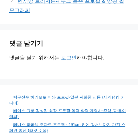
벤서방 브리저튼4 루크 톰슨 프로필 & 방송 필
모그래피
댓글 남기기
댓글을 달기 위해서는
로그인
해야합니다.
탁구선수 하리모토 미와 프로필·일본 귀화한 신동 (세계랭킹 키
나이)
베이스 그룹 김성집 회장 프로필·약력·학력·계열사·주식 (까뮤이
앤씨)
테니스 라파엘 호다르 프로필 · 191cm 키에 강서브까지 가진 스
페인 흙신 (라켓 수상)