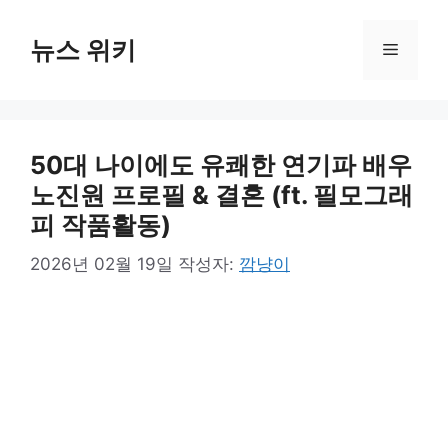
컨
텐
뉴스 위키
메
츠
로
뉴
건
너
50대 나이에도 유쾌한 연기파 배우
뛰
기
노진원 프로필 & 결혼 (ft. 필모그래
피 작품활동)
2026년 02월 19일
작성자:
깜냥이