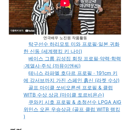
연극배우 노진원 작품활동
탁구선수 하리모토 미와 프로필·일본 귀화
한 신동 (세계랭킹 키 나이)
베이스 그룹 김성집 회장 프로필·약력·학력
·계열사·주식 (까뮤이앤씨)
테니스 라파엘 호다르 프로필 · 191cm 키
에 강서브까지 가진 스페인 흙신 (라켓 수상)
골프 마이클 쏘비오른센 프로필 & 클럽
WITB 수상 상금 (마이클 토르비욘슨)
쿠와키 시호 프로필 & 초청선수 LPGA AIG
위민스 오픈 우승상금 (골프 클럽 WITB 랭킹
)