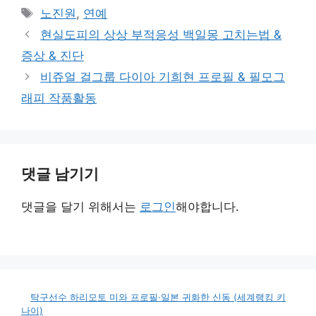
테
태
노진원
,
연예
고
그
현실도피의 상상 부적응성 백일몽 고치는법 &
리
증상 & 진단
비쥬얼 걸그룹 다이아 기희현 프로필 & 필모그
래피 작품활동
댓글 남기기
댓글을 달기 위해서는
로그인
해야합니다.
탁구선수 하리모토 미와 프로필·일본 귀화한 신동 (세계랭킹 키
나이)