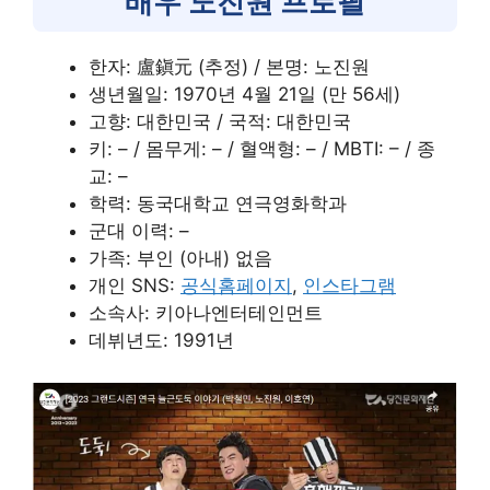
배우 노진원 프로필
한자: 盧鎭元 (추정) / 본명: 노진원
생년월일: 1970년 4월 21일 (만 56세)
고향: 대한민국 / 국적: 대한민국
키: – / 몸무게: – / 혈액형: – / MBTI: – / 종
교: –
학력: 동국대학교 연극영화학과
군대 이력: –
가족: 부인 (아내) 없음
개인 SNS:
공식홈페이지
,
인스타그램
소속사: 키아나엔터테인먼트
데뷔년도: 1991년