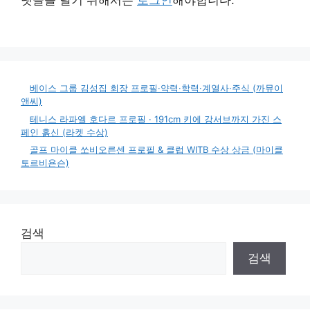
베이스 그룹 김성집 회장 프로필·약력·학력·계열사·주식 (까뮤이
앤씨)
테니스 라파엘 호다르 프로필 · 191cm 키에 강서브까지 가진 스
페인 흙신 (라켓 수상)
골프 마이클 쏘비오른센 프로필 & 클럽 WITB 수상 상금 (마이클
토르비욘슨)
검색
검색