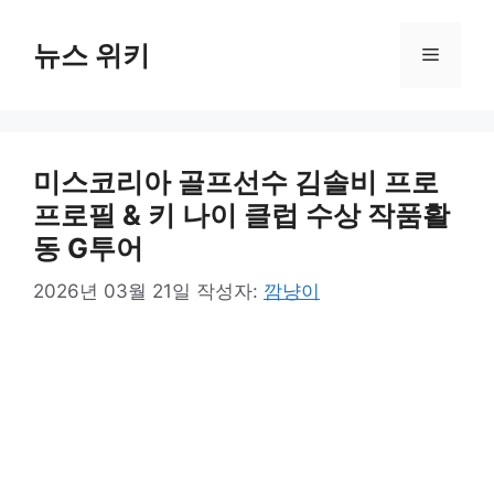
컨
텐
뉴스 위키
메
츠
로
뉴
건
너
미스코리아 골프선수 김솔비 프로
뛰
기
프로필 & 키 나이 클럽 수상 작품활
동 G투어
2026년 03월 21일
작성자:
깜냥이