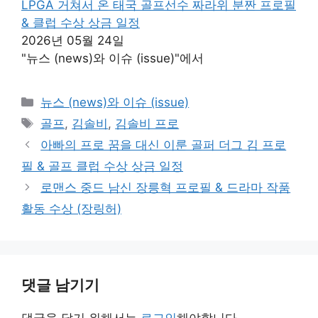
LPGA 거쳐서 온 태국 골프선수 짜라위 분짠 프로필
& 클럽 수상 상금 일정
2026년 05월 24일
"뉴스 (news)와 이슈 (issue)"에서
카
뉴스 (news)와 이슈 (issue)
테
태
골프
,
김솔비
,
김솔비 프로
고
그
아빠의 프로 꿈을 대신 이룬 골퍼 더그 김 프로
리
필 & 골프 클럽 수상 상금 일정
로맨스 중드 남신 장릉혁 프로필 & 드라마 작품
활동 수상 (장링허)
댓글 남기기
댓글을 달기 위해서는
로그인
해야합니다.