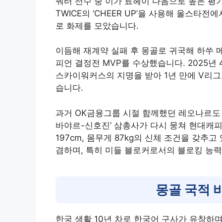
쿼터 선수 중 이가 료헤이 다음으로 높은 평
TWICE의 ‘CHEER UP’을 사용해 올스타
로 화제를 모았습니다.
이듬해 재계약 실패 후 몽골로 귀국해 하쑤 메
피언 결정전 MVP를 수상했습니다. 2025년
스카이워커스의 지명을 받아 1년 만에 V리
습니다.
과거 OK금융그룹 시절 함께했던 레오나르도 
바야르-신호진’ 삼총사가 다시 뭉쳐 현대캐피
197cm, 몸무게 87kg의 신체 조건을 갖
겸하며, 특히 미들 블로커로서의 블로킹 능
몽골 국적 
한국 생활 10년 차로 한국어 구사가 유창하