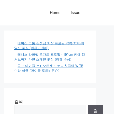
Home
Issue
베이스 그룹 김성집 회장 프로필·약력·학력·계
열사·주식 (까뮤이앤씨)
테니스 라파엘 호다르 프로필 · 191cm 키에 강
서브까지 가진 스페인 흙신 (라켓 수상)
골프 마이클 쏘비오른센 프로필 & 클럽 WITB
수상 상금 (마이클 토르비욘슨)
검색
검