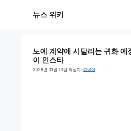
컨
텐
뉴스 위키
츠
로
건
너
뛰
노예 계약에 시달리는 귀화 예
기
이 인스타
2026년 01월 13일
작성자:
깜냥이