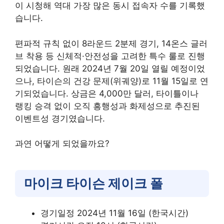
이 시청해 역대 가장 많은 동시 접속자 수를 기록했
습니다
.
편파적 규칙 없이 8라운드 2분제 경기, 14온스 글러
브 착용 등 신체적·안전성을 고려한 특수 룰로 진행
되었습니다
. 원래 2024년 7월 20일 열릴 예정이었
으나, 타이슨의 건강 문제(위궤양)로 11월 15일로 연
기되었습니다
. 상금은 4,000만 달러, 타이틀이나
랭킹 승격 없이 오직 흥행성과 화제성으로 추진된
이벤트성 경기였습니다
.
과연 어떻게 되었을까요?
마이크 타이슨 제이크 폴
경기일정 2024년 11월 16일 (한국시간)