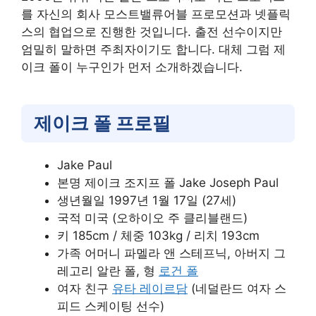
를 자신의 회사 모스트밸류어블 프로모션과 넷플릭
스의 협업으로 진행한 것입니다. 출전 선수이지만
엄밀히 말하면 주최자이기도 합니다. 대체 그럼 제
이크 폴이 누구인가 먼저 소개하겠습니다.
제이크 폴 프로필
Jake Paul
본명 제이크 조지프 폴 Jake Joseph Paul
생년월일 1997년 1월 17일 (27세)
국적 미국 (오하이오 주 클리블랜드)
키 185cm / 체중 103kg / 리치 193cm
가족 어머니 파멜라 앤 스테프닉, 아버지 그
레고리 알란 폴, 형
로건 폴
여자 친구
유타 레이르담
(네덜란드 여자 스
피드 스케이팅 선수)