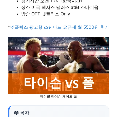
경기시간 오전 10시 (한국시간)
장소 미국 텍사스 댈러스 at&t 스타디움
방송 OTT 넷플릭스 Only
*
넷플릭스 광고형 스탠다드 요금제 월 5500원 후기
마이클 타이슨 제이크 폴