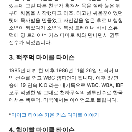
렀는데 그걸 다른 친구가 훔쳐서 목을 잘라 놓은 뒤
부터 싸움을 시작했다고 하죠. 타고난 싸움꾼이었던
탓에 묵사발을 만들었고 자신감을 얻은 후로 비행청
소년이 되었다가 소년원 복싱 트레이너 바비 스튜
덕에 명 트레이너 커스 다마토 씨와 만나면서 권투
선수가 되었습니다.
3. 핵주먹 마이클 타이슨
1985년 데뷔 한 이후 1986년 11월 26일 트러버 비
빅 선수를 꺾고 WBC 챔피언이 됩니다. 이후 37연
승에 19 연속 K.O 라는 대기록으로 WBC, WBA, IBF
모두 석권한 말 그대로 천하무적의 권투선수로 한국
에서는 핵주먹, 미국에서는 아이언으로 불립니다.
*
마이크 타이슨 키운 커스 다마토 이야기
4. 핵이빨 마이클 타이슨