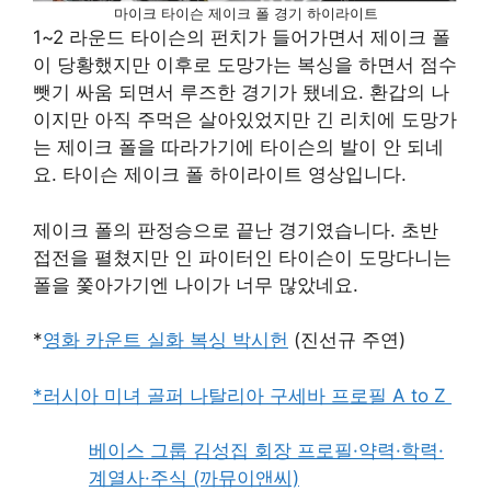
마이크 타이슨 제이크 폴 경기 하이라이트
1~2 라운드 타이슨의 펀치가 들어가면서 제이크 폴
이 당황했지만 이후로 도망가는 복싱을 하면서 점수
뺏기 싸움 되면서 루즈한 경기가 됐네요. 환갑의 나
이지만 아직 주먹은 살아있었지만 긴 리치에 도망가
는 제이크 폴을 따라가기에 타이슨의 발이 안 되네
요. 타이슨 제이크 폴 하이라이트 영상입니다.
제이크 폴의 판정승으로 끝난 경기였습니다. 초반
접전을 펼쳤지만 인 파이터인 타이슨이 도망다니는
폴을 쫓아가기엔 나이가 너무 많았네요.
*
영화 카운트 실화 복싱 박시헌
(진선규 주연)
*러시아 미녀 골퍼 나탈리아 구세바 프로필 A to Z
베이스 그룹 김성집 회장 프로필·약력·학력·
계열사·주식 (까뮤이앤씨)