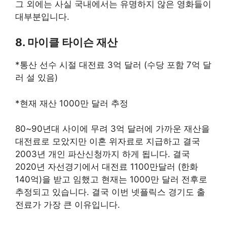
그 외에는 사실 국내에서는 유명하지 않은 영화들이
대부분입니다.
8. 마이클 타이슨 재산
*통산 선수 시절 대전료 3억 달러 (수당 포함 7억 달
러 설 있음)
*현재 재산 1000만 달러 추정
80~90년대 사이에 무려 3억 달러에 가까운 재산을
대전료로 모았지만 이혼 위자료로 지급하고 결국
2003년 개인 파산신청까지 하게 됩니다. 결국
2020년 자선경기에서 대전료 1100만달러 (한화
140억)을 받고 임했고 현재는 1000만 달러 전후로
추정되고 있습니다. 결국 이번 넷플릭스 경기도 출
전료가 가장 큰 이유입니다.