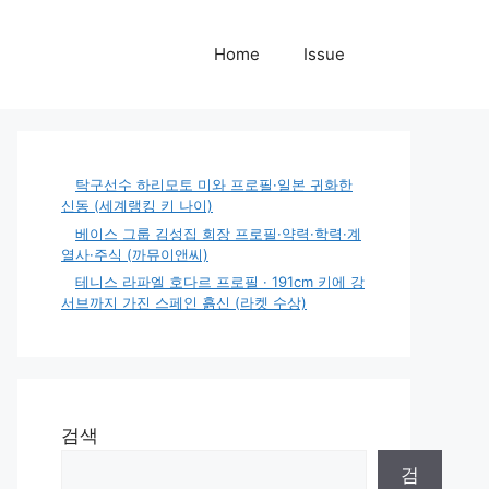
Home
Issue
탁구선수 하리모토 미와 프로필·일본 귀화한
신동 (세계랭킹 키 나이)
베이스 그룹 김성집 회장 프로필·약력·학력·계
열사·주식 (까뮤이앤씨)
테니스 라파엘 호다르 프로필 · 191cm 키에 강
서브까지 가진 스페인 흙신 (라켓 수상)
검색
검