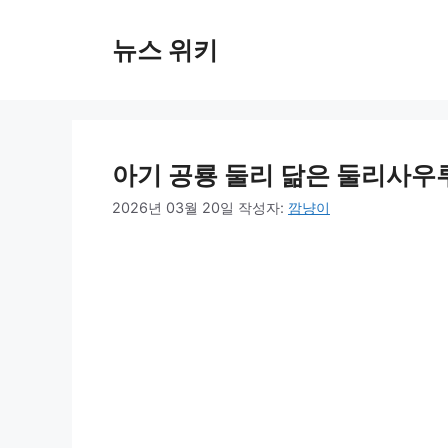
컨
텐
뉴스 위키
츠
로
건
너
뛰
아기 공룡 둘리 닮은 둘리사우
기
2026년 03월 20일
작성자:
깜냥이