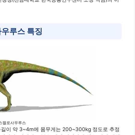
우루스 특징
스켈로사우루스
 약 3~4m에 몸무게는 200~300kg 정도로 추정