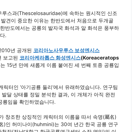
우루스과(Thescelosauridae)에 속하는 원시적인 신조
히 이번 발견이 중요한 이유는 한반도에서 처음으로 두개골
 한반도에서는 공룡의 발자국 화석과 알 화석은 풍부하
다.
2010년 공개된
코리아노사우루스 보성엔시스
1년 보고된
코리아케라톱스 화성엔시스
(Koreaceratops
 15년 만에 새롭게 이름 붙여진 세 번째 토종 공룡입
캐릭터인 ‘아기공룡 둘리’에서 유래하였습니다. 연구팀
의 발달 상태를 정밀 분석한 결과, 이 개체가 아직 완전
 공룡임을 확인하였습니다.
가 창조한 상징적인 캐릭터의 이름을 따서 속명(屬名)
인 허미나이(huhmini)는 30여 년간 한국 공룡 연구
가유산청장(전남대학교 한국공룡연구센터 소장 역임)의 이