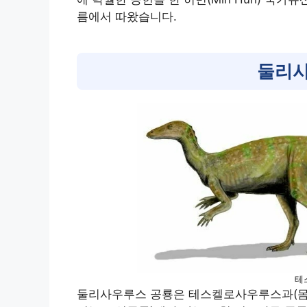
름에서 따왔습니다.
둘리사
테
둘리사우루스 공룡은 테스켈로사우루스과(몸길이