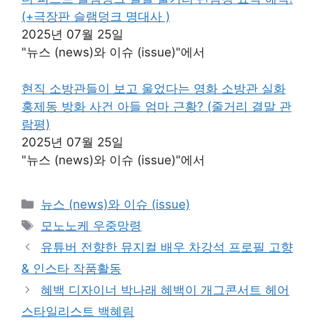
(+극장판 슬램덩크 명대사 )
2025년 07월 25일
"뉴스 (news)와 이슈 (issue)"에서
현직 소방관들이 보고 울었다는 영화 소방관 실화
홍제동 방화 사건 아들 엄마 근황? (줄거리 결말 관
람평)
2025년 07월 25일
"뉴스 (news)와 이슈 (issue)"에서
카
뉴스 (news)와 이슈 (issue)
테
태
모노노케 우중망령
고
그
유튜버 전향한 뮤지컬 배우 차강석 프로필 고향
리
& 인스타 작품활동
혜백 디자이너 박나래 혜백이 개그콘서트 헤어
스타일리스트 백혜림