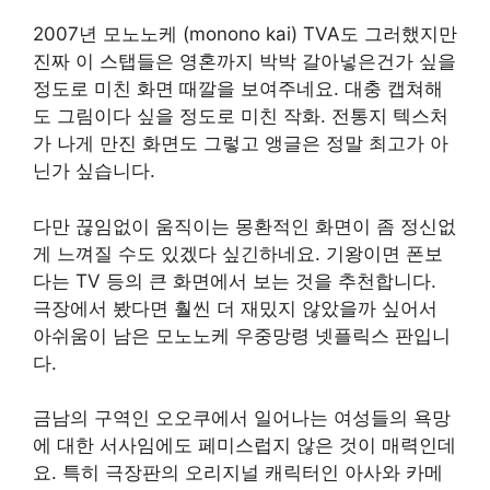
2007년 모노노케 (monono kai) TVA도 그러했지만
진짜 이 스탭들은 영혼까지 박박 갈아넣은건가 싶을
정도로 미친 화면 때깔을 보여주네요. 대충 캡쳐해
도 그림이다 싶을 정도로 미친 작화. 전통지 텍스처
가 나게 만진 화면도 그렇고 앵글은 정말 최고가 아
닌가 싶습니다.
다만 끊임없이 움직이는 몽환적인 화면이 좀 정신없
게 느껴질 수도 있겠다 싶긴하네요. 기왕이면 폰보
다는 TV 등의 큰 화면에서 보는 것을 추천합니다.
극장에서 봤다면 훨씬 더 재밌지 않았을까 싶어서
아쉬움이 남은 모노노케 우중망령 넷플릭스 판입니
다.
금남의 구역인 오오쿠에서 일어나는 여성들의 욕망
에 대한 서사임에도 페미스럽지 않은 것이 매력인데
요. 특히 극장판의 오리지널 캐릭터인 아사와 카메