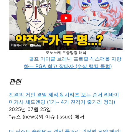
모노노케 우중망령 해석
골프 마이클 브레넌 프로필·식스팩을 자랑
하는 PGA 최고 장타자 (수상 랭킹 클럽)
관련
진격의 거인 결말 해석 & 시리즈 보는 순서 리바이
미카사 새드엔딩 (1기~ 4기 진격거 줄거리 정리)
2025년 07월 25일
"뉴스 (news)와 이슈 (issue)"에서
더 퍼스트 슬램덩크 결말 줄거리 관람평 요약 해석!