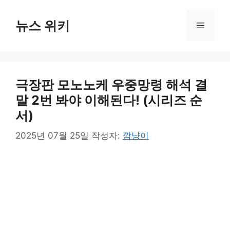
컨
텐
뉴스 위키
메
츠
로
뉴
건
너
극장판 모노노케 우중망령 해석 결
뛰
기
말 2번 봐야 이해된다! (시리즈 순
서)
2025년 07월 25일
작성자:
깜냥이