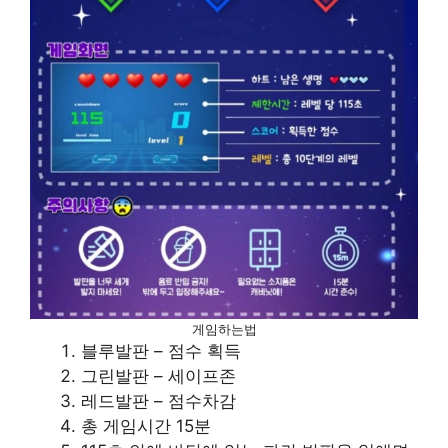
게임하는법
블루발판 – 점수 획득
그린발판 – 세이프존
레드발판 – 점수차감
총 게임시간 15분