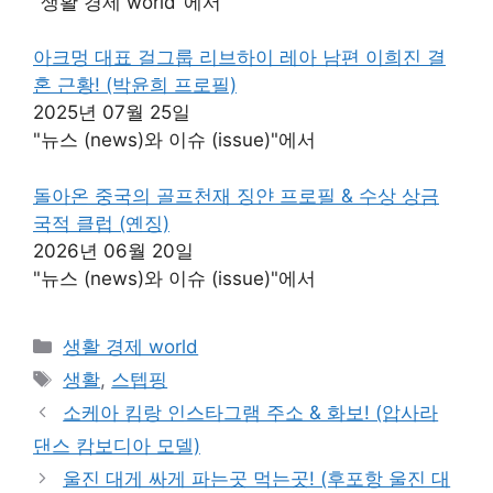
"생활 경제 world"에서
아크멍 대표 걸그룹 리브하이 레아 남편 이희진 결
혼 근황! (박윤희 프로필)
2025년 07월 25일
"뉴스 (news)와 이슈 (issue)"에서
돌아온 중국의 골프천재 징얀 프로필 & 수상 상금
국적 클럽 (옌징)
2026년 06월 20일
"뉴스 (news)와 이슈 (issue)"에서
카
생활 경제 world
테
태
생활
,
스텝핑
고
그
소케아 킴랑 인스타그램 주소 & 화보! (압사라
리
댄스 캄보디아 모델)
울진 대게 싸게 파는곳 먹는곳! (후포항 울진 대