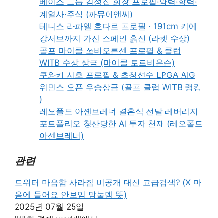
베이스 그룹 김성집 회장 프로필·약력·학력·
계열사·주식 (까뮤이앤씨)
테니스 라파엘 호다르 프로필 · 191cm 키에
강서브까지 가진 스페인 흙신 (라켓 수상)
골프 마이클 쏘비오른센 프로필 & 클럽
WITB 수상 상금 (마이클 토르비욘슨)
쿠와키 시호 프로필 & 초청선수 LPGA AIG
위민스 오픈 우승상금 (골프 클럽 WITB 랭킹
)
레오폴드 아셴브레너 결혼식 전날 레버리지
포트폴리오 청산당한 AI 투자 천재 (레오폴드
아센브레너)
관련
트위터 마음함 사라짐 비공개 대신 고급검색? (X 마
음에 들어요 안보임 맘눌뎀 뜻)
2025년 07월 25일