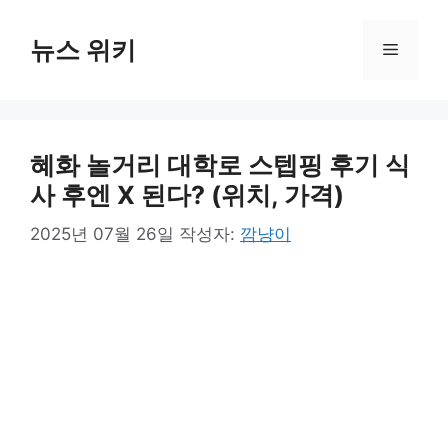
컨
텐
뉴스 위키
메
츠
로
뉴
건
너
혜화 놀거리 대학로 스텝핑 후기 식
뛰
기
사 후엔 X 된다? (위치, 가격)
2025년 07월 26일
작성자:
깜냥이