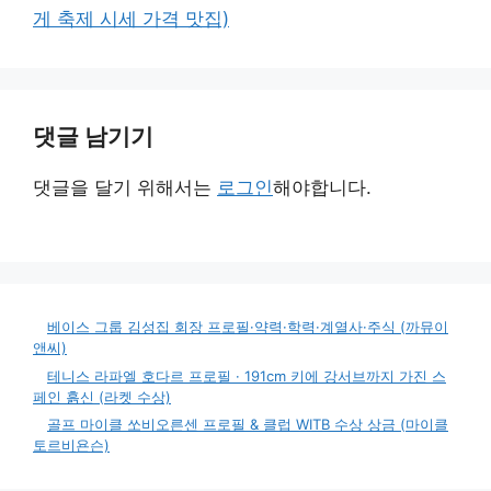
게 축제 시세 가격 맛집)
댓글 남기기
댓글을 달기 위해서는
로그인
해야합니다.
베이스 그룹 김성집 회장 프로필·약력·학력·계열사·주식 (까뮤이
앤씨)
테니스 라파엘 호다르 프로필 · 191cm 키에 강서브까지 가진 스
페인 흙신 (라켓 수상)
골프 마이클 쏘비오른센 프로필 & 클럽 WITB 수상 상금 (마이클
토르비욘슨)