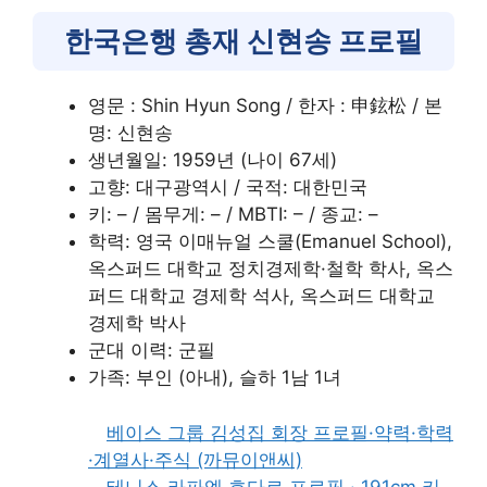
한국은행 총재 신현송 프로필
영문 : Shin Hyun Song / 한자 : 申鉉松 / 본
명: 신현송
생년월일: 1959년 (나이 67세)
고향: 대구광역시 / 국적: 대한민국
키: – / 몸무게: – / MBTI: – / 종교: –
학력: 영국 이매뉴얼 스쿨(Emanuel School),
옥스퍼드 대학교 정치경제학·철학 학사, 옥스
퍼드 대학교 경제학 석사, 옥스퍼드 대학교
경제학 박사
군대 이력: 군필
가족: 부인 (아내), 슬하 1남 1녀
베이스 그룹 김성집 회장 프로필·약력·학력
·계열사·주식 (까뮤이앤씨)
테니스 라파엘 호다르 프로필 · 191cm 키