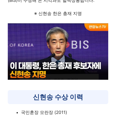
(BIS)이 주창해 온 시각과도 일맥상통합니다.
※ 신현송 한은 총재 지명
신현송 수상 이력
국민훈장 모란장 (2011)