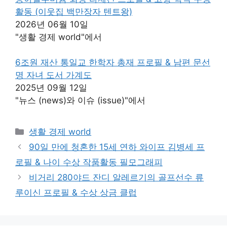
활동 (이웃집 백만장자 텐트왕)
2026년 06월 10일
"생활 경제 world"에서
6조원 재산 통일교 한학자 총재 프로필 & 남편 문선
명 자녀 도서 가계도
2025년 09월 12일
"뉴스 (news)와 이슈 (issue)"에서
카
생활 경제 world
테
90일 만에 청혼한 15세 연하 와이프 김병세 프
고
로필 & 나이 수상 작품활동 필모그래피
리
비거리 280야드 잔디 알레르기의 골프선수 류
루이신 프로필 & 수상 상금 클럽