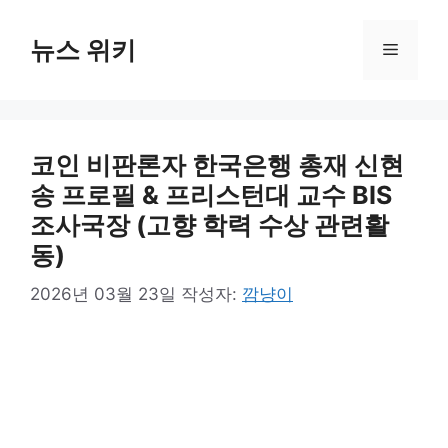
컨
텐
뉴스 위키
메
츠
로
뉴
건
너
코인 비판론자 한국은행 총재 신현
뛰
기
송 프로필 & 프리스턴대 교수 BIS
조사국장 (고향 학력 수상 관련활
동)
2026년 03월 23일
작성자:
깜냥이