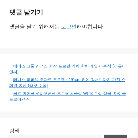
댓글 남기기
댓글을 달기 위해서는
로그인
해야합니다.
베이스 그룹 김성집 회장 프로필·약력·학력·계열사·주식 (까뮤이
앤씨)
테니스 라파엘 호다르 프로필 · 191cm 키에 강서브까지 가진 스
페인 흙신 (라켓 수상)
골프 마이클 쏘비오른센 프로필 & 클럽 WITB 수상 상금 (마이클
토르비욘슨)
검색