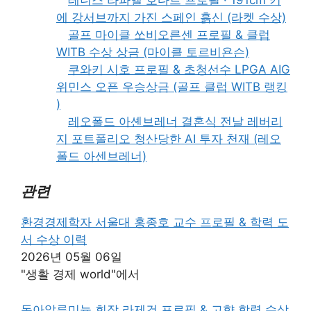
에 강서브까지 가진 스페인 흙신 (라켓 수상)
골프 마이클 쏘비오른센 프로필 & 클럽
WITB 수상 상금 (마이클 토르비욘슨)
쿠와키 시호 프로필 & 초청선수 LPGA AIG
위민스 오픈 우승상금 (골프 클럽 WITB 랭킹
)
레오폴드 아셴브레너 결혼식 전날 레버리
지 포트폴리오 청산당한 AI 투자 천재 (레오
폴드 아센브레너)
관련
환경경제학자 서울대 홍종호 교수 프로필 & 학력 도
서 수상 이력
2026년 05월 06일
"생활 경제 world"에서
동아알루미늄 회장 라제건 프로필 & 고향 학력 수상