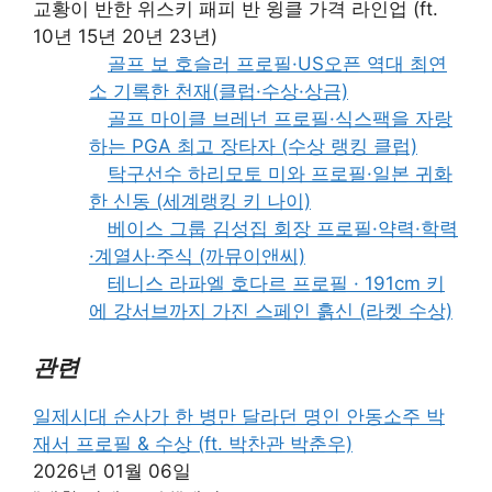
교황이 반한 위스키 패피 반 윙클 가격 라인업 (ft.
10년 15년 20년 23년)
골프 보 호슬러 프로필·US오픈 역대 최연
소 기록한 천재(클럽·수상·상금)
골프 마이클 브레넌 프로필·식스팩을 자랑
하는 PGA 최고 장타자 (수상 랭킹 클럽)
탁구선수 하리모토 미와 프로필·일본 귀화
한 신동 (세계랭킹 키 나이)
베이스 그룹 김성집 회장 프로필·약력·학력
·계열사·주식 (까뮤이앤씨)
테니스 라파엘 호다르 프로필 · 191cm 키
에 강서브까지 가진 스페인 흙신 (라켓 수상)
관련
일제시대 순사가 한 병만 달라던 명인 안동소주 박
재서 프로필 & 수상 (ft. 박찬관 박춘우)
2026년 01월 06일