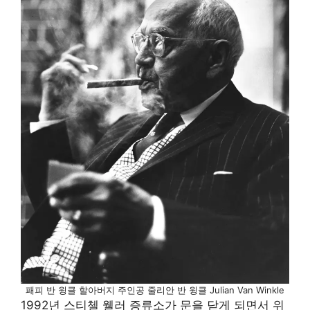
패피 반 윙클 할아버지 주인공 줄리안 반 윙클 Julian Van Winkle
1992년 스티첼 웰러 증류소가 문을 닫게 되면서 위