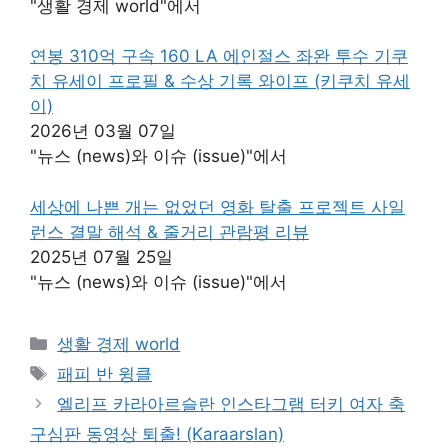
"생활 경제 world"에서
연봉 310억 구속 160 LA 에인절스 좌완 투수 기쿠
치 유세이 프로필 & 수상 기록 와이프 (키쿠치 유세
이)
2026년 03월 07일
"뉴스 (news)와 이슈 (issue)"에서
세상에 나쁜 개는 없었던 영화 탈출 프로젝트 사일
런스 결말 해석 & 줄거리 관람평 리뷰
2025년 07월 25일
"뉴스 (news)와 이슈 (issue)"에서
카
생활 경제 world
테
태
패피 반 윙클
고
그
엘리프 카라아르슬란 인스타그램 터키 여자 축
리
구심판 동영상 퇴출! (Karaarslan)