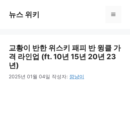
컨
텐
뉴스 위키
메
츠
로
뉴
건
너
교황이 반한 위스키 패피 반 윙클 가
뛰
기
격 라인업 (ft. 10년 15년 20년 23
년)
2025년 01월 04일
작성자:
깜냥이