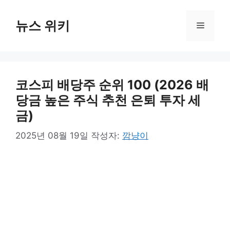
컨
텐
뉴스 위키
메
츠
로
뉴
건
너
코스피 배당주 순위 100 (2026 배
뛰
기
당금 높은 주식 추천 은퇴 투자 세
금)
2025년 08월 19일
작성자:
깜냥이