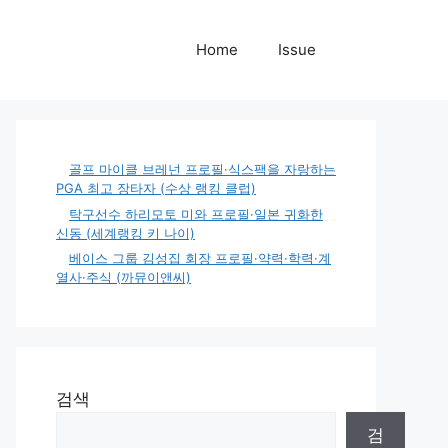
Home
Issue
골프 마이클 브레넌 프로필·식스팩을 자랑하는
PGA 최고 장타자 (수상 랭킹 클럽)
탁구선수 하리모토 미와 프로필·일본 귀화한
신동 (세계랭킹 키 나이)
베이스 그룹 김성집 회장 프로필·약력·학력·계
열사·주식 (까뮤이앤씨)
검색
검