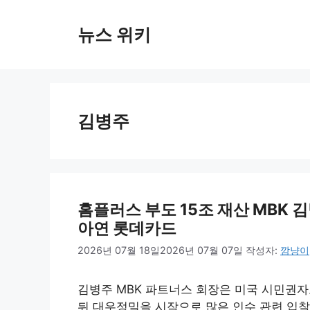
컨
텐
뉴스 위키
츠
로
건
너
뛰
김병주
기
홈플러스 부도 15조 재산 MBK 
아연 롯데카드
2026년 07월 18일
2026년 07월 07일
작성자:
깜냥이
김병주 MBK 파트너스 회장은 미국 시민권자
뒤 대우정밀을 시작으로 많은 인수 관련 입찰