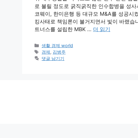
로 불릴 정도로 굵직굵직한 인수합병을 성사
코웨이, 한미은행 등 대규모 M&A를 성공시
킹사태로 책임론이 불거지면서 빛이 바랬습니
트너스를 설립한 MBK …
더 읽기
카
생활 경제 world
테
태
경제
,
김병주
고
그
댓글 남기기
리