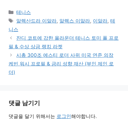
카
테니스
테
태
알렉산드라 이알라
,
알렉스 이알라
,
이알라
,
테
고
그
니스
리
잔디 코트에 강한 올라운더 테니스 토미 폴 프로
필 & 수상 상금 랭킹 라켓
시총 300조 에스티 로더 사위 미국 연준 의장
케빈 워시 프로필 & 금리 성향 재산 (부인 제인 로
더)
댓글 남기기
댓글을 달기 위해서는
로그인
해야합니다.