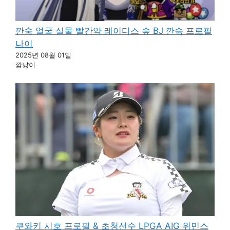
깐숙 얼굴 실물 빨간약 레이디스 숲 BJ 깐숙 프로필
나이
2025년 08월 01일
깜냥이
쿠와키 시호 프로필 & 초청선수 LPGA AIG 위민스