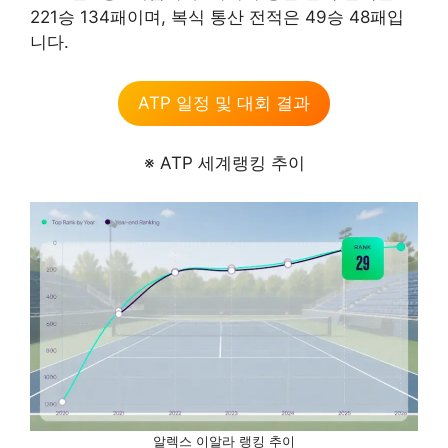
221승 134패이며, 복식 통산 전적은 49승 48패입
니다.
ATP 일정 및 대회 결과
※ ATP 세계랭킹 추이
알렉스 이알라 랭킹 추이