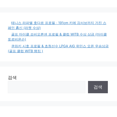
테니스 라파엘 호다르 프로필 · 191cm 키에 강서브까지 가진 스
페인 흙신 (라켓 수상)
골프 마이클 쏘비오른센 프로필 & 클럽 WITB 수상 상금 (마이클
토르비욘슨)
쿠와키 시호 프로필 & 초청선수 LPGA AIG 위민스 오픈 우승상금
(골프 클럽 WITB 랭킹 )
검색
검색