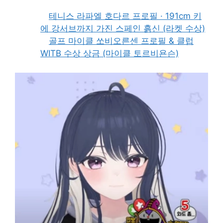
테니스 라파엘 호다르 프로필 · 191cm 키
에 강서브까지 가진 스페인 흙신 (라켓 수상)
골프 마이클 쏘비오른센 프로필 & 클럽
WITB 수상 상금 (마이클 토르비욘슨)