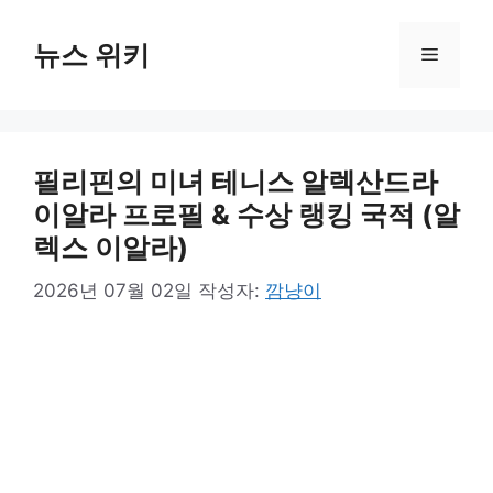
컨
텐
뉴스 위키
메
츠
로
뉴
건
너
필리핀의 미녀 테니스 알렉산드라
뛰
기
이알라 프로필 & 수상 랭킹 국적 (알
렉스 이알라)
2026년 07월 02일
작성자:
깜냥이