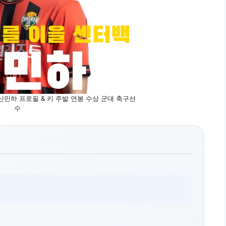
신민하 프로필 & 키 주발 연봉 수상 군대 축구선
수