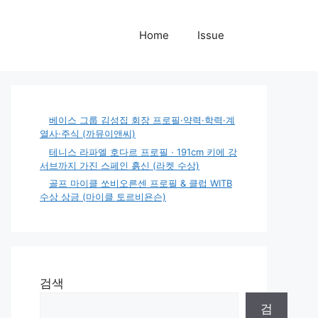
Home
Issue
베이스 그룹 김성집 회장 프로필·약력·학력·계
열사·주식 (까뮤이앤씨)
테니스 라파엘 호다르 프로필 · 191cm 키에 강
서브까지 가진 스페인 흙신 (라켓 수상)
골프 마이클 쏘비오른센 프로필 & 클럽 WITB
수상 상금 (마이클 토르비욘슨)
검색
검