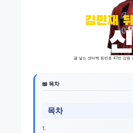
골 넣는 센터백 등번호 47번 강원 
목차