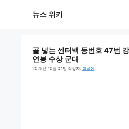
컨
텐
뉴스 위키
츠
로
건
너
뛰
골 넣는 센터백 등번호 47번 
기
연봉 수상 군대
2025년 10월 04일
작성자:
깜냥이