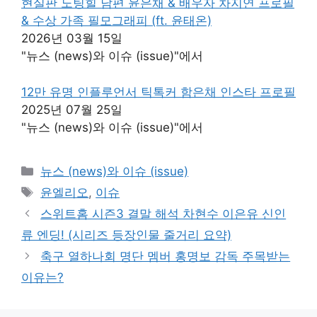
현실판 노팅힐 남편 윤은채 & 배우자 차지연 프로필
& 수상 가족 필모그래피 (ft. 윤태온)
2026년 03월 15일
"뉴스 (news)와 이슈 (issue)"에서
12만 유명 인플루언서 틱톡커 함은채 인스타 프로필
2025년 07월 25일
"뉴스 (news)와 이슈 (issue)"에서
카
뉴스 (news)와 이슈 (issue)
테
태
윤엘리오
,
이슈
고
그
스위트홈 시즌3 결말 해석 차현수 이은유 신인
리
류 엔딩! (시리즈 등장인물 줄거리 요약)
축구 열하나회 명단 멤버 홍명보 감독 주목받는
이유는?