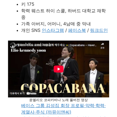
키 175
학력 웨스트 하이 스쿨, 하버드 대학교 재학
중
가족 아버지, 어머니, 4남매 중 막내
개인 SNS
인스타그램
/
페이스북
/
링크드인
윤엘리오 코파카바나 노래 풀버전 영상
베이스 그룹 김성집 회장 프로필·약력·학력·
계열사·주식 (까뮤이앤씨)