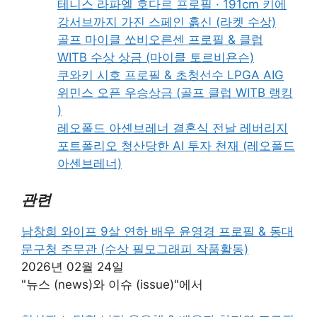
테니스 라파엘 호다르 프로필 · 191cm 키에
강서브까지 가진 스페인 흙신 (라켓 수상)
골프 마이클 쏘비오른센 프로필 & 클럽
WITB 수상 상금 (마이클 토르비욘슨)
쿠와키 시호 프로필 & 초청선수 LPGA AIG
위민스 오픈 우승상금 (골프 클럽 WITB 랭킹
)
레오폴드 아셴브레너 결혼식 전날 레버리지
포트폴리오 청산당한 AI 투자 천재 (레오폴드
아센브레너)
관련
남창희 와이프 9살 연하 배우 윤영경 프로필 & 동대
문구청 주무관 (수상 필모그래피 작품활동)
2026년 02월 24일
"뉴스 (news)와 이슈 (issue)"에서