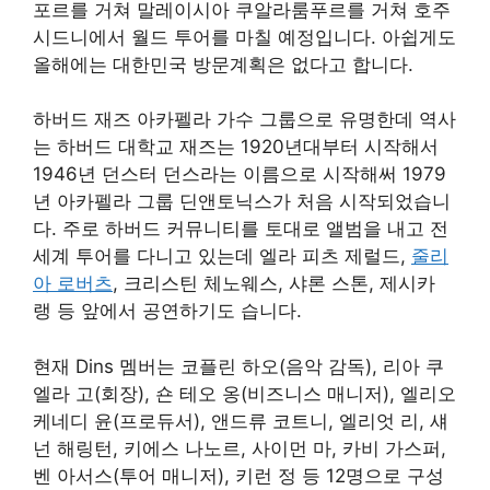
포르를 거쳐 말레이시아 쿠알라룸푸르를 거쳐 호주
시드니에서 월드 투어를 마칠 예정입니다. 아쉽게도
올해에는 대한민국 방문계획은 없다고 합니다.
하버드 재즈 아카펠라 가수 그룹으로 유명한데 역사
는 하버드 대학교 재즈는 1920년대부터 시작해서
1946년 던스터 던스라는 이름으로 시작해써 1979
년 아카펠라 그룹 딘앤토닉스가 처음 시작되었습니
다. 주로 하버드 커뮤니티를 토대로 앨범을 내고 전
세계 투어를 다니고 있는데 엘라 피츠 제럴드,
줄리
아 로버츠
, 크리스틴 체노웨스, 샤론 스톤, 제시카
랭 등 앞에서 공연하기도 습니다.
현재 Dins 멤버는 코플린 하오(음악 감독), 리아 쿠
엘라 고(회장), 숀 테오 옹(비즈니스 매니저), 엘리오
케네디 윤(프로듀서), 앤드류 코트니, 엘리엇 리, 섀
넌 해링턴, 키에스 나노르, 사이먼 마, 카비 가스퍼,
벤 아서스(투어 매니저), 키런 정 등 12명으로 구성