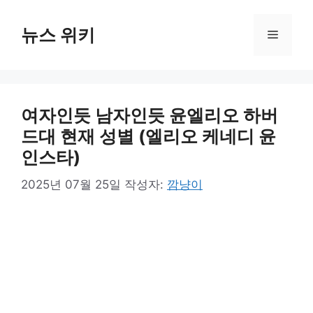
컨
텐
뉴스 위키
메
츠
로
뉴
건
너
여자인듯 남자인듯 윤엘리오 하버
뛰
기
드대 현재 성별 (엘리오 케네디 윤
인스타)
2025년 07월 25일
작성자:
깜냥이