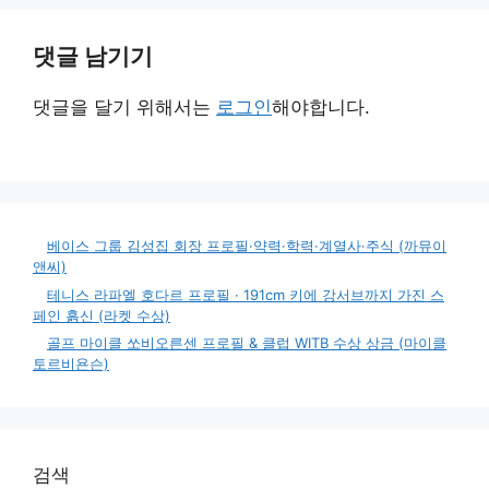
댓글 남기기
댓글을 달기 위해서는
로그인
해야합니다.
베이스 그룹 김성집 회장 프로필·약력·학력·계열사·주식 (까뮤이
앤씨)
테니스 라파엘 호다르 프로필 · 191cm 키에 강서브까지 가진 스
페인 흙신 (라켓 수상)
골프 마이클 쏘비오른센 프로필 & 클럽 WITB 수상 상금 (마이클
토르비욘슨)
검색