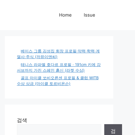
Home
Issue
베이스 그룹 김성집 회장 프로필·약력·학력·계
열사·주식 (까뮤이앤씨)
테니스 라파엘 호다르 프로필 · 191cm 키에 강
서브까지 가진 스페인 흙신 (라켓 수상)
골프 마이클 쏘비오른센 프로필 & 클럽 WITB
수상 상금 (마이클 토르비욘슨)
검색
검