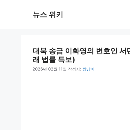
컨
텐
뉴스 위키
츠
로
건
너
뛰
대북 송금 이화영의 변호인 서민
기
래 법률 특보)
2026년 02월 11일
작성자:
깜냥이