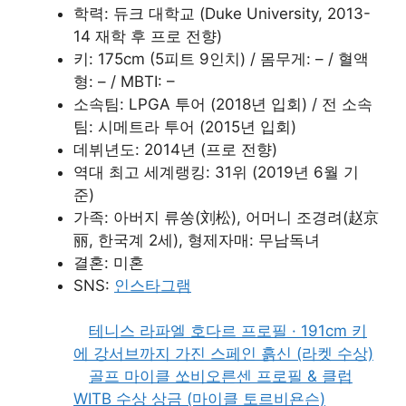
학력: 듀크 대학교 (Duke University, 2013-
14 재학 후 프로 전향)
키: 175cm (5피트 9인치) / 몸무게: – / 혈액
형: – / MBTI: –
소속팀: LPGA 투어 (2018년 입회) / 전 소속
팀: 시메트라 투어 (2015년 입회)
데뷔년도: 2014년 (프로 전향)
역대 최고 세계랭킹: 31위 (2019년 6월 기
준)
가족: 아버지 류쏭(刘松), 어머니 조경려(赵京
丽, 한국계 2세), 형제자매: 무남독녀
결혼: 미혼
SNS:
인스타그램
테니스 라파엘 호다르 프로필 · 191cm 키
에 강서브까지 가진 스페인 흙신 (라켓 수상)
골프 마이클 쏘비오른센 프로필 & 클럽
WITB 수상 상금 (마이클 토르비욘슨)