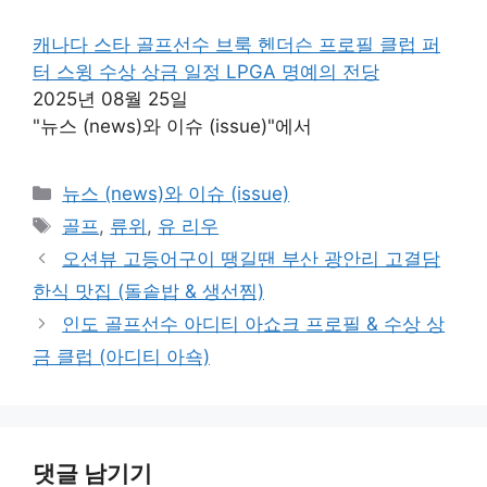
캐나다 스타 골프선수 브룩 헨더슨 프로필 클럽 퍼
터 스윙 수상 상금 일정 LPGA 명예의 전당
2025년 08월 25일
"뉴스 (news)와 이슈 (issue)"에서
카
뉴스 (news)와 이슈 (issue)
테
태
골프
,
류위
,
유 리우
고
그
오션뷰 고등어구이 땡길땐 부산 광안리 고결담
리
한식 맛집 (돌솥밥 & 생선찜)
인도 골프선수 아디티 아쇼크 프로필 & 수상 상
금 클럽 (아디티 아쇽)
댓글 남기기