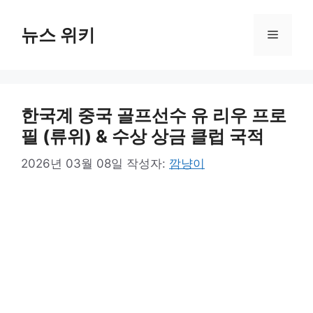
컨
텐
뉴스 위키
메
츠
로
뉴
건
너
한국계 중국 골프선수 유 리우 프로
뛰
기
필 (류위) & 수상 상금 클럽 국적
2026년 03월 08일
작성자:
깜냥이