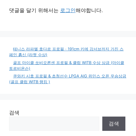
댓글을 달기 위해서는
로그인
해야합니다.
테니스 라파엘 호다르 프로필 · 191cm 키에 강서브까지 가진 스
페인 흙신 (라켓 수상)
골프 마이클 쏘비오른센 프로필 & 클럽 WITB 수상 상금 (마이클
토르비욘슨)
쿠와키 시호 프로필 & 초청선수 LPGA AIG 위민스 오픈 우승상금
(골프 클럽 WITB 랭킹 )
검색
검색