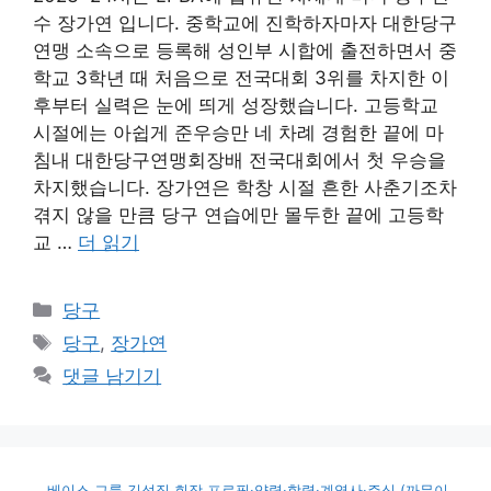
수 장가연 입니다. 중학교에 진학하자마자 대한당구
연맹 소속으로 등록해 성인부 시합에 출전하면서 중
학교 3학년 때 처음으로 전국대회 3위를 차지한 이
후부터 실력은 눈에 띄게 성장했습니다. 고등학교
시절에는 아쉽게 준우승만 네 차례 경험한 끝에 마
침내 대한당구연맹회장배 전국대회에서 첫 우승을
차지했습니다. 장가연은 학창 시절 흔한 사춘기조차
겪지 않을 만큼 당구 연습에만 몰두한 끝에 고등학
교 …
더 읽기
카
당구
테
태
당구
,
장가연
고
그
댓글 남기기
리
베이스 그룹 김성집 회장 프로필·약력·학력·계열사·주식 (까뮤이