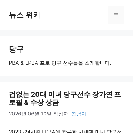
컨
텐
뉴스 위키
메
츠
로
뉴
건
너
당구
뛰
기
PBA & LPBA 프로 당구 선수들을 소개합니다.
겁없는 20대 미녀 당구선수 장가연 프
로필 & 수상 상금
2026년 06월 10일
작성자:
깜냥이
2023~24시즌 LPBA에 합류한 차세대 미녀 당구선