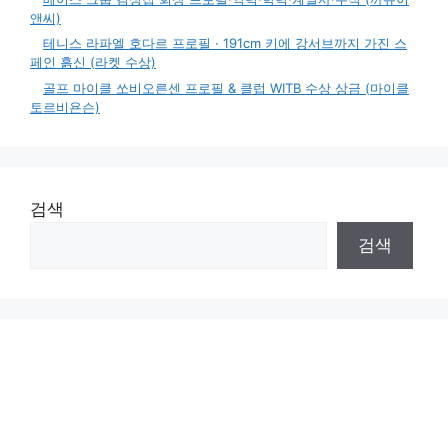
앤씨)
테니스 라파엘 호다르 프로필 · 191cm 키에 강서브까지 가진 스
페인 흙신 (라켓 수상)
골프 마이클 쏘비오른센 프로필 & 클럽 WITB 수상 상금 (마이클
토르비욘슨)
검색
검색