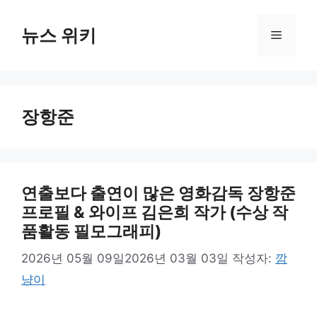
컨
텐
뉴스 위키
메
츠
로
뉴
건
너
장항준
뛰
기
연출보다 출연이 많은 영화감독 장항준
프로필 & 와이프 김은희 작가 (수상 작
품활동 필모그래피)
2026년 05월 09일
2026년 03월 03일
작성자:
깜
냥이