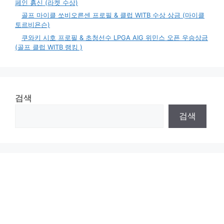
페인 흙신 (라켓 수상)
골프 마이클 쏘비오른센 프로필 & 클럽 WITB 수상 상금 (마이클
토르비욘슨)
쿠와키 시호 프로필 & 초청선수 LPGA AIG 위민스 오픈 우승상금
(골프 클럽 WITB 랭킹 )
검색
검색