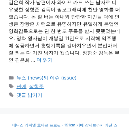
김은희 작가 남편이자 와이프 카드 쓰는 남자로 더
유명한 장항준 감독이 필모그래피에 천만 영화를 더
했습니다. 돈 잘 버는 아내와 탄탄한 지인들 덕에 인
생은 장항준 처럼으로 유명하지만 유일하게 본업인
영화감독으로는 단 한 번도 주목을 받지 못했었는데
요. 영화 왕사남이 개봉일 11만으로 시작해 역주행
에 성공하면서 흥행기록을 갈아치우면서 본업마저
잘 되는 다 가진 남자가 됐습니다. 장항준 감독은 부
인 김은희 …
더 읽기
카
뉴스 (news)와 이슈 (issue)
테
태
연예
,
장항준
고
그
댓글 남기기
리
테니스 라파엘 호다르 프로필 · 191cm 키에 강서브까지 가진 스