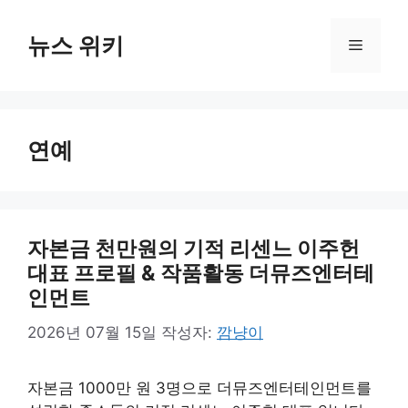
컨
텐
뉴스 위키
메
츠
로
뉴
건
너
연예
뛰
기
자본금 천만원의 기적 리센느 이주헌
대표 프로필 & 작품활동 더뮤즈엔터테
인먼트
2026년 07월 15일
작성자:
깜냥이
자본금 1000만 원 3명으로 더뮤즈엔터테인먼트를