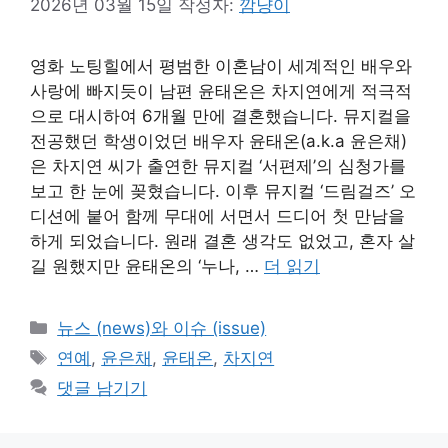
2026년 03월 15일
작성자:
깜냥이
영화 노팅힐에서 평범한 이혼남이 세계적인 배우와
사랑에 빠지듯이 남편 윤태온은 차지연에게 적극적
으로 대시하여 6개월 만에 결혼했습니다. 뮤지컬을
전공했던 학생이었던 배우자 윤태온(a.k.a 윤은채)
은 차지연 씨가 출연한 뮤지컬 ‘서편제’의 심청가를
보고 한 눈에 꽂혔습니다. 이후 뮤지컬 ‘드림걸즈’ 오
디션에 붙어 함께 무대에 서면서 드디어 첫 만남을
하게 되었습니다. 원래 결혼 생각도 없었고, 혼자 살
길 원했지만 윤태온의 ‘누나, …
더 읽기
카
뉴스 (news)와 이슈 (issue)
테
태
연예
,
윤은채
,
윤태온
,
차지연
고
그
댓글 남기기
리