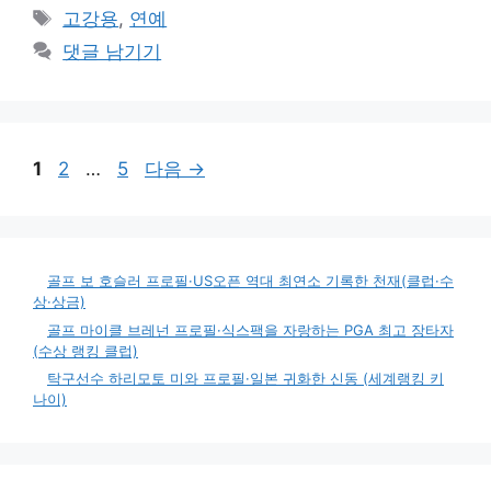
테
태
고강용
,
연예
고
그
댓글 남기기
리
페
페
페
1
2
…
5
다음
→
이
이
이
지
지
지
골프 보 호슬러 프로필·US오픈 역대 최연소 기록한 천재(클럽·수
상·상금)
골프 마이클 브레넌 프로필·식스팩을 자랑하는 PGA 최고 장타자
(수상 랭킹 클럽)
탁구선수 하리모토 미와 프로필·일본 귀화한 신동 (세계랭킹 키
나이)