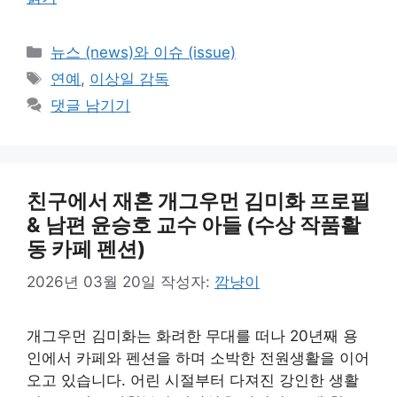
카
뉴스 (news)와 이슈 (issue)
테
태
연예
,
이상일 감독
고
그
댓글 남기기
리
친구에서 재혼 개그우먼 김미화 프로필
& 남편 윤승호 교수 아들 (수상 작품활
동 카페 펜션)
2026년 03월 20일
작성자:
깜냥이
개그우먼 김미화는 화려한 무대를 떠나 20년째 용
인에서 카페와 펜션을 하며 소박한 전원생활을 이어
오고 있습니다. 어린 시절부터 다져진 강인한 생활