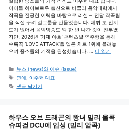
설립한 중소돌의 기적 리센느 이주헌 대표 입니다.
아이돌 하이브로우 출신으로 버클리 음악대학에서
작곡을 전공한 이력을 바탕으로 리센느 전담 작곡팀
을 직접 꾸려 걸그룹을 만들었습니다. 데뷔 초 인지
도가 없어서 음악방송도 딱 한 번 나간 것이 전부였
지만, 2026년 ‘거제 야호’ 콘텐츠발 역주행을 통해
수록곡 ‘LOVE ATTACK’을 멜론 차트 1위에 올려놓
으며 중소돌의 기적을 완성했습니다. …
더 읽기
카
뉴스 (news)와 이슈 (issue)
테
태
연예
,
이주헌 대표
고
그
댓글 남기기
리
하우스 오브 드래곤의 왕녀 밀리 올콕
슈퍼걸 DCU에 입성 (밀리 알콕)