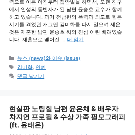
력으로 이른 아침부터 집안일을 하면서, 오랜 친구
에서 인생의 동반자가 된 남편 윤승호 교수가 함께
하고 있습니다. 과거 전남편의 폭력과 외도로 힘든
시기를 겪었던 개그맨 김미화를 다시 일으켜 세운
것은 재혼한 남편 윤승호 씨의 진심 어린 배려였습
니다. 재혼으로 맺어진 …
더 읽기
카
뉴스 (news)와 이슈 (issue)
테
태
김미화
,
연예
고
그
댓글 남기기
리
현실판 노팅힐 남편 윤은채 & 배우자
차지연 프로필 & 수상 가족 필모그래피
(ft. 윤태온)