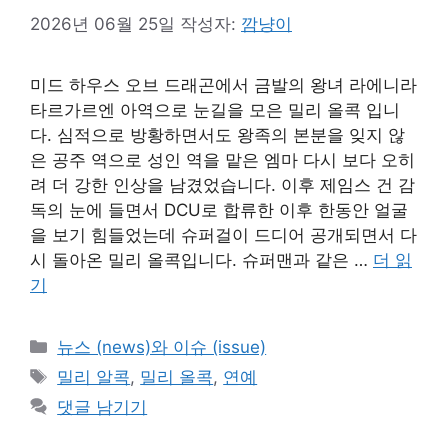
2026년 06월 25일
작성자:
깜냥이
미드 하우스 오브 드래곤에서 금발의 왕녀 라에니라
타르가르엔 아역으로 눈길을 모은 밀리 올콕 입니
다. 심적으로 방황하면서도 왕족의 본분을 잊지 않
은 공주 역으로 성인 역을 맡은 엠마 다시 보다 오히
려 더 강한 인상을 남겼었습니다. 이후 제임스 건 감
독의 눈에 들면서 DCU로 합류한 이후 한동안 얼굴
을 보기 힘들었는데 슈퍼걸이 드디어 공개되면서 다
시 돌아온 밀리 올콕입니다. 슈퍼맨과 같은 …
더 읽
기
카
뉴스 (news)와 이슈 (issue)
테
태
밀리 알콕
,
밀리 올콕
,
연예
고
그
댓글 남기기
리