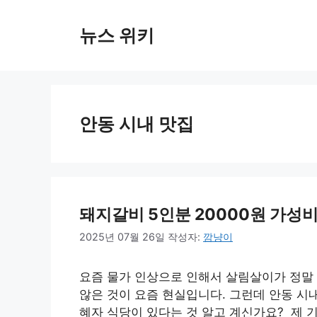
컨
텐
뉴스 위키
츠
로
건
너
뛰
안동 시내 맛집
기
돼지갈비 5인분 20000원 가성
2025년 07월 26일
작성자:
깜냥이
요즘 물가 인상으로 인해서 살림살이가 정말
않은 것이 요즘 현실입니다. 그런데 안동 시내
혜자 식당이 있다는 것 알고 계신가요? 제 