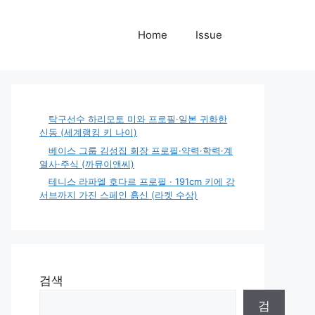
Home
Issue
탁구선수 하리모토 미와 프로필·일본 귀화한
신동 (세계랭킹 키 나이)
베이스 그룹 김성집 회장 프로필·약력·학력·계
열사·주식 (까뮤이앤씨)
테니스 라파엘 호다르 프로필 · 191cm 키에 강
서브까지 가진 스페인 흙신 (라켓 수상)
검색
검