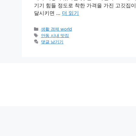
기기 힘들 정도로 착한 가격을 가진 고깃집이
달시키면 …
더 읽기
카
생활 경제 world
테
태
안동 시내 맛집
고
그
댓글 남기기
리