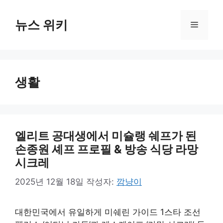
컨
텐
뉴스 위키
메
츠
로
뉴
건
너
생활
뛰
기
엘리트 공대생에서 미슐랭 쉐프가 된
손종원 셰프 프로필 & 방송 식당 라망
시크레
2025년 12월 18일
작성자:
깜냥이
대한민국에서 유일하게 미쉐린 가이드 1스타 조선