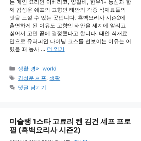
는 메인 요리인 이베리코, 양갈비, 한우1+ 등심과 함
께 김성운 쉐프의 고향인 태안의 각종 식재료들의
맛을 느낄 수 있는 곳입니다. 흑백요리사 시즌2에
출연하게 된 이유도 고향인 태안을 세계에 알리고
싶어서 고민 끝에 결정했다고 합니다. 태안 식재료
만으로 유러피언 다이닝 코스를 선보이는 이유는 어
렸을 때 농사 …
더 읽기
카
생활 경제 world
테
태
김성운 셰프
,
생활
고
그
댓글 남기기
리
미슐랭 1스타 고료리 켄 김건 셰프 프로
필 (흑백요리사 시즌2)