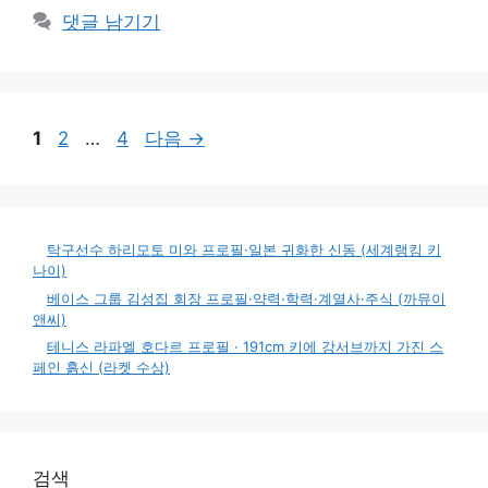
고
그
댓글 남기기
리
페
페
페
1
2
…
4
다음
→
이
이
이
지
지
지
탁구선수 하리모토 미와 프로필·일본 귀화한 신동 (세계랭킹 키
나이)
베이스 그룹 김성집 회장 프로필·약력·학력·계열사·주식 (까뮤이
앤씨)
테니스 라파엘 호다르 프로필 · 191cm 키에 강서브까지 가진 스
페인 흙신 (라켓 수상)
검색