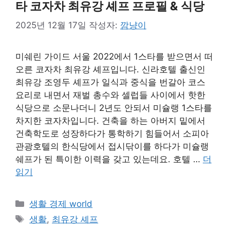
타 코자차 최유강 셰프 프로필 & 식당
2025년 12월 17일
작성자:
깜냥이
미쉐린 가이드 서울 2022에서 1스타를 받으면서 떠
오른 코자차 최유강 셰프입니다. 신라호텔 출신인
최유강 조영두 셰프가 일식과 중식을 번갈아 코스
요리로 내면서 재벌 총수와 셀럽들 사이에서 핫한
식당으로 소문나더니 2년도 안되서 미슐랭 1스타를
차지한 코자차입니다. 건축을 하는 아버지 밑에서
건축학도로 성장하다가 통학하기 힘들어서 소피아
관광호텔의 한식당에서 접시닦이를 하다가 미슐랭
쉐프가 된 특이한 이력을 갖고 있는데요. 호텔 …
더
읽기
카
생활 경제 world
테
태
생활
,
최유강 셰프
고