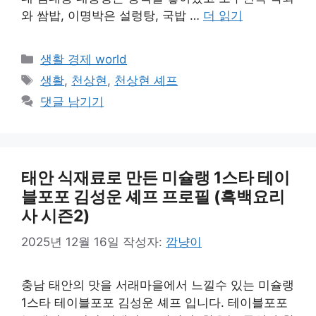
와 쌈밥, 이명박은 설렁탕, 국밥 …
더 읽기
카
생활 경제 world
테
태
생활
,
천상현
,
천상현 셰프
고
그
댓글 남기기
리
태안 식재료로 만든 미슐랭 1스타 테이
블포포 김성운 셰프 프로필 (흑백요리
사 시즌2)
2025년 12월 16일
작성자:
깜냥이
충남 태안의 맛을 서래마을에서 느낄수 있는 미슐랭
1스타 테이블포포 김성운 셰프 입니다. 테이블포포