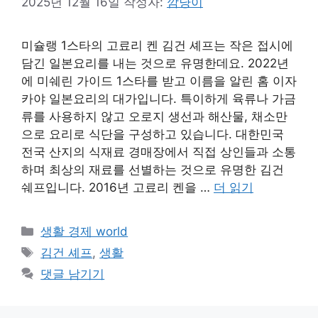
2025년 12월 16일
작성자:
깜냥이
미슐랭 1스타의 고료리 켄 김건 셰프는 작은 접시에
담긴 일본요리를 내는 것으로 유명한데요. 2022년
에 미쉐린 가이드 1스타를 받고 이름을 알린 홈 이자
카야 일본요리의 대가입니다. 특이하게 육류나 가금
류를 사용하지 않고 오로지 생선과 해산물, 채소만
으로 요리로 식단을 구성하고 있습니다. 대한민국
전국 산지의 식재료 경매장에서 직접 상인들과 소통
하며 최상의 재료를 선별하는 것으로 유명한 김건
쉐프입니다. 2016년 고료리 켄을 …
더 읽기
카
생활 경제 world
테
태
김건 셰프
,
생활
고
그
댓글 남기기
리