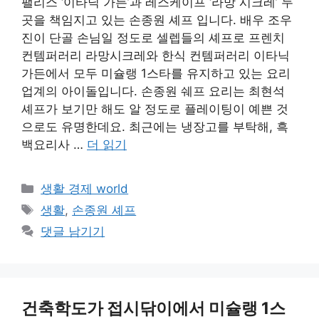
팰리스 ‘이타닉 가든’과 레스케이프 ‘라망 시크레’ 두
곳을 책임지고 있는 손종원 셰프 입니다. 배우 조우
진이 단골 손님일 정도로 셀렙들의 셰프로 프렌치
컨템퍼러리 라망시크레와 한식 컨템퍼러리 이타닉
가든에서 모두 미슐랭 1스타를 유지하고 있는 요리
업계의 아이돌입니다. 손종원 쉐프 요리는 최현석
셰프가 보기만 해도 알 정도로 플레이팅이 예쁜 것
으로도 유명한데요. 최근에는 냉장고를 부탁해, 흑
백요리사 …
더 읽기
카
생활 경제 world
테
태
생활
,
손종원 셰프
고
그
댓글 남기기
리
건축학도가 접시닦이에서 미슐랭 1스