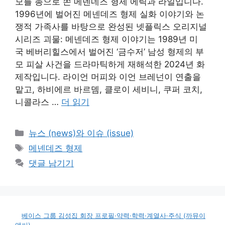
모를 총으로 쏜 메덴네즈 형제 에릭과 라일입니다.
1996년에 벌어진 메넨데즈 형제 실화 이야기와 논
쟁적 가족사를 바탕으로 완성된 넷플릭스 오리지널
시리즈 괴물: 메넨데즈 형제 이야기는 1989년 미
국 베버리힐스에서 벌어진 ‘금수저’ 남성 형제의 부
모 피살 사건을 드라마틱하게 재해석한 2024년 화
제작입니다. 라이언 머피와 이언 브레넌이 연출을
맡고, 하비에르 바르뎀, 클로이 세비니, 쿠퍼 코치,
니콜라스 …
더 읽기
카
뉴스 (news)와 이슈 (issue)
테
태
메넨데즈 형제
고
그
댓글 남기기
리
베이스 그룹 김성집 회장 프로필·약력·학력·계열사·주식 (까뮤이
앤씨)