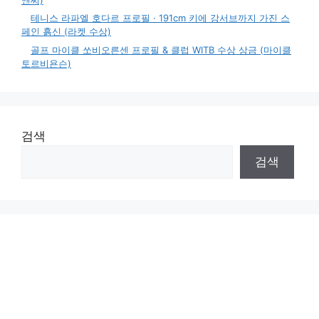
테니스 라파엘 호다르 프로필 · 191cm 키에 강서브까지 가진 스
페인 흙신 (라켓 수상)
골프 마이클 쏘비오른센 프로필 & 클럽 WITB 수상 상금 (마이클
토르비욘슨)
검색
검색