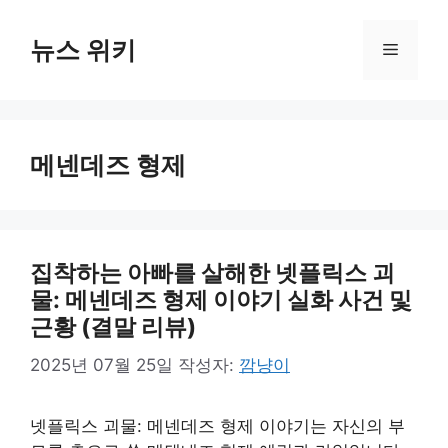
컨
텐
뉴스 위키
메
츠
로
뉴
건
너
메넨데즈 형제
뛰
기
집착하는 아빠를 살해한 넷플릭스 괴
물: 메넨데즈 형제 이야기 실화 사건 및
근황 (결말 리뷰)
2025년 07월 25일
작성자:
깜냥이
넷플릭스 괴물: 메넨데즈 형제 이야기는 자신의 부